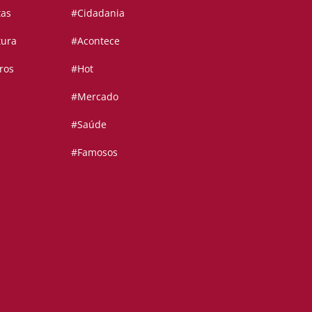
tas
#Cidadania
tura
#Acontece
ros
#Hot
#Mercado
#Saúde
#Famosos