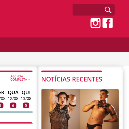
AGENDA
NOTÍCIAS RECENTES
COMPLETA >
ER
QUA
QUI
/08
12/08
13/08
3
6
5