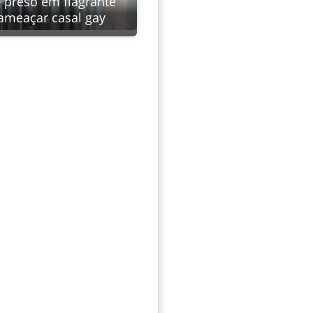
é preso em flagrante
ameaçar casal gay