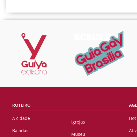
ROTEIRO
AG
A cidade
Hot
Igrejas
Baladas
Ati
Museu