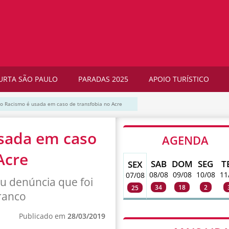
URTA SÃO PAULO
PARADAS 2025
APOIO TURÍSTICO
 do Racismo é usada em caso de transfobia no Acre
usada em caso
AGENDA
Acre
SAB
DOM
SEG
T
SEX
08/08
09/08
10/08
11
07/08
ou denúncia que foi
34
18
2
25
Branco
Publicado em
28/03/2019