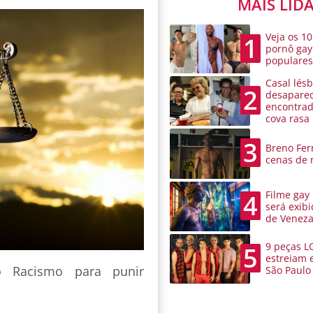
MAIS LID
Veja os 10
1
pornô gay
populare
Casal lésb
2
desaparec
encontra
cova rasa
3
Breno Ferr
cenas de 
Filme gay
4
será exibi
de Venez
9 peças L
5
estreiam 
o Racismo para punir
São Paulo