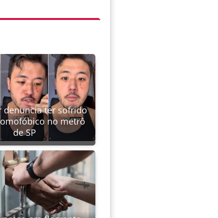
 denuncia ter sofrido
homofóbico no metrô
de SP