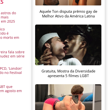
AS
Aquele Ton disputa prêmio gay de
 astros do
Melhor Ativo da América Latina
 mais
s em 2025
ico
ido é
do morto em
eira fala sobre
nudez em série
 PCD, 'London'
Gratuita, Mostra da Diversidade
do no Festival
apresenta 5 filmes LGBT
a
GBT que
em agosto em