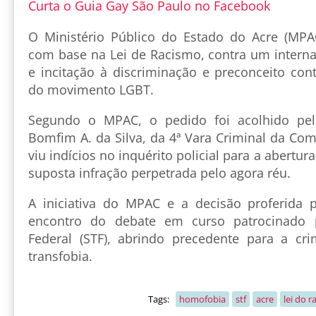
Curta o Guia Gay São Paulo no Facebook
O Ministério Público do Estado do Acre (MPA
com base na Lei de Racismo, contra um interna
e incitação à discriminação e preconceito con
do movimento LGBT.
Segundo o MPAC, o pedido foi acolhido pel
Bomfim A. da Silva, da 4ª Vara Criminal da Co
viu indícios no inquérito policial para a abertur
suposta infração perpetrada pelo agora réu.
A iniciativa do MPAC e a decisão proferida 
encontro do debate em curso patrocinado 
Federal (STF), abrindo precedente para a cr
transfobia.
Tags:
homofobia
stf
acre
lei do 