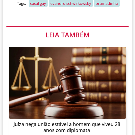
Tags:
casal gay
evandro schwirkowsky
brumadinho
LEIA TAMBÉM
Juíza nega união estável a homem que viveu 28
anos com diplomata