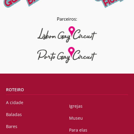
Parceiros:
ROTEIRO
A cidade
Igrejas
Baladas
Museu
Bares
Para elas