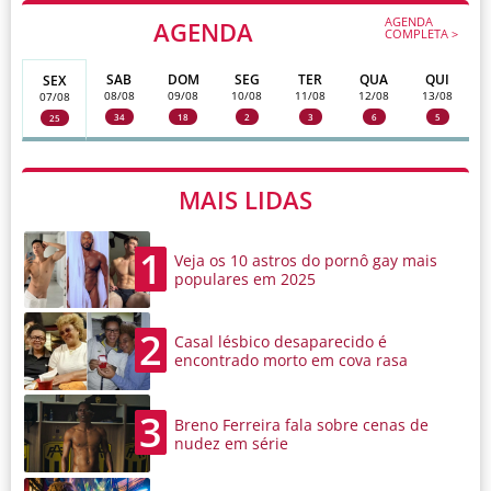
AGENDA
AGENDA
COMPLETA >
SAB
DOM
SEG
TER
QUA
QUI
SEX
08/08
09/08
10/08
11/08
12/08
13/08
07/08
34
18
2
3
6
5
25
MAIS LIDAS
1
Veja os 10 astros do pornô gay mais
populares em 2025
2
Casal lésbico desaparecido é
encontrado morto em cova rasa
3
Breno Ferreira fala sobre cenas de
nudez em série