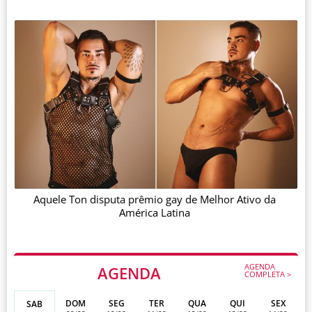
Aquele Ton disputa prêmio gay de Melhor Ativo da
América Latina
AGENDA
AGENDA
COMPLETA >
DOM
SEG
TER
QUA
QUI
SEX
SAB