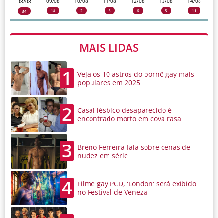
09/08
10/08
11/08
12/08
13/08
14/08
08/08
18
2
3
6
5
11
34
MAIS LIDAS
1
Veja os 10 astros do pornô gay mais
populares em 2025
2
Casal lésbico desaparecido é
encontrado morto em cova rasa
3
Breno Ferreira fala sobre cenas de
nudez em série
4
Filme gay PCD, 'London' será exibido
no Festival de Veneza