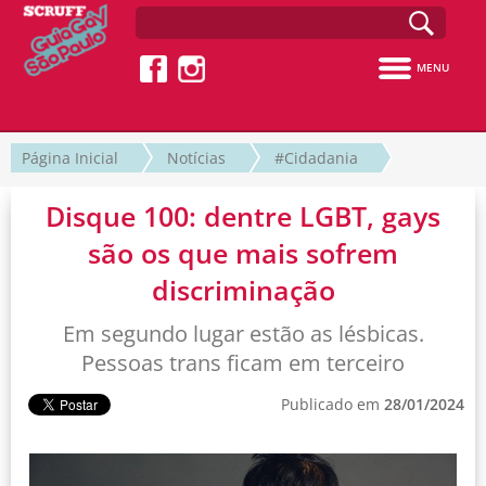
MENU
Página Inicial
Notícias
#Cidadania
Disque 100: dentre LGBT, gays
são os que mais sofrem
discriminação
Em segundo lugar estão as lésbicas.
Pessoas trans ficam em terceiro
Publicado em
28/01/2024