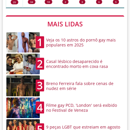
34
18
2
3
6
5
25
MAIS LIDAS
1
Veja os 10 astros do pornô gay mais
populares em 2025
2
Casal lésbico desaparecido é
encontrado morto em cova rasa
3
Breno Ferreira fala sobre cenas de
nudez em série
4
Filme gay PCD, 'London' será exibido
no Festival de Veneza
5
9 peças LGBT que estreiam em agosto