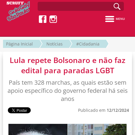
MENU
Página Inicial
Notícias
#Cidadania
Lula repete Bolsonaro e não faz
edital para paradas LGBT
País tem 328 marchas, as quais estão sem
apoio específico do governo federal há seis
anos
Publicado em
12/12/2024