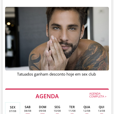
Tatuados ganham desconto hoje em sex club
AGENDA
AGENDA
COMPLETA >
SAB
DOM
SEG
TER
QUA
QUI
SEX
08/08
09/08
10/08
11/08
12/08
13/08
07/08