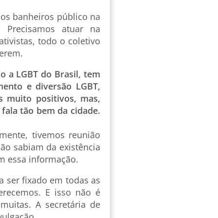
dos banheiros público na
 Precisamos atuar na
ivistas, todo o coletivo
ierem.
o a LGBT do Brasil, tem
mento e diversão LGBT,
s muito positivos, mas,
fala tão bem da cidade.
emente, tivemos reunião
não sabiam da existência
om essa informação.
a ser fixado em todas as
erecemos. E isso não é
uitas. A secretária de
ivulgação.