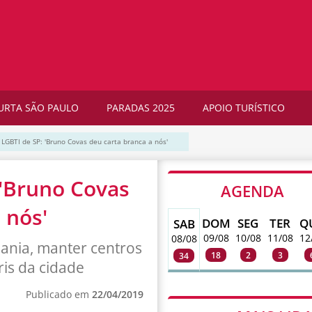
URTA SÃO PAULO
PARADAS 2025
APOIO TURÍSTICO
LGBTI de SP: 'Bruno Covas deu carta branca a nós'
'Bruno Covas
AGENDA
 nós'
DOM
SEG
TER
Q
SAB
09/08
10/08
11/08
12
08/08
dania, manter centros
18
2
3
34
ris da cidade
Publicado em
22/04/2019