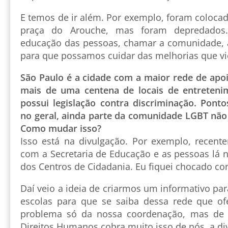
E temos de ir além. Por exemplo, foram coloca
praça do Arouche, mas foram depredados.
educação das pessoas, chamar a comunidade, at
para que possamos cuidar das melhorias que v
São Paulo é a cidade com a maior rede de apoi
mais de uma centena de locais de entreteni
possui legislação contra discriminação. Ponto
no geral, ainda parte da comunidade LGBT não 
Como mudar isso?
Isso está na divulgação. Por exemplo, recent
com a Secretaria de Educação e as pessoas lá 
dos Centros de Cidadania. Eu fiquei chocado c
Daí veio a ideia de criarmos um informativo par
escolas para que se saiba dessa rede que of
problema só da nossa coordenação, mas de m
Direitos Humanos cobra muito isso de nós, a d