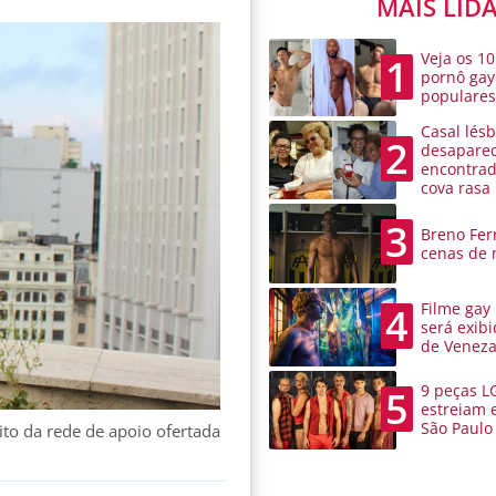
MAIS LID
Veja os 10
1
pornô gay
populare
Casal lésb
2
desaparec
encontra
cova rasa
3
Breno Ferr
cenas de 
Filme gay
4
será exibi
de Venez
9 peças L
5
estreiam 
São Paulo
ito da rede de apoio ofertada