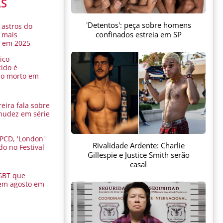
AS
'Detentos': peça sobre homens
 astros do
confinados estreia em SP
 mais
s em 2025
ico
ido é
do morto em
eira fala sobre
nudez em série
 PCD, 'London'
Rivalidade Ardente: Charlie
do no Festival
Gillespie e Justice Smith serão
a
casal
GBT que
em agosto em