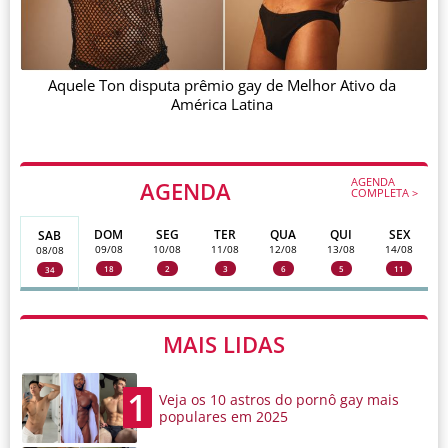
Aquele Ton disputa prêmio gay de Melhor Ativo da
América Latina
AGENDA
AGENDA
COMPLETA >
DOM
SEG
TER
QUA
QUI
SEX
SAB
09/08
10/08
11/08
12/08
13/08
14/08
08/08
18
2
3
6
5
11
34
MAIS LIDAS
1
Veja os 10 astros do pornô gay mais
populares em 2025