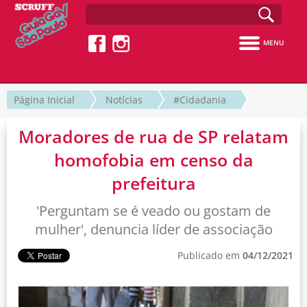
MENU
Página Inicial
Notícias
#Cidadania
Moradores de rua de SP relatam
homofobia em censo da
prefeitura
'Perguntam se é veado ou gostam de
mulher', denuncia líder de associação
Publicado em
04/12/2021