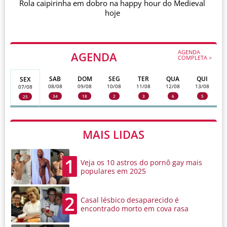
Rola caipirinha em dobro na happy hour do Medieval
hoje
AGENDA
AGENDA
COMPLETA >
SAB
DOM
SEG
TER
QUA
QUI
SEX
08/08
09/08
10/08
11/08
12/08
13/08
07/08
34
18
2
3
6
5
25
MAIS LIDAS
1
Veja os 10 astros do pornô gay mais
populares em 2025
2
Casal lésbico desaparecido é
encontrado morto em cova rasa