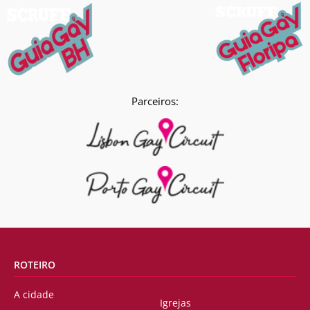
Parceiros:
ROTEIRO
A cidade
Igrejas