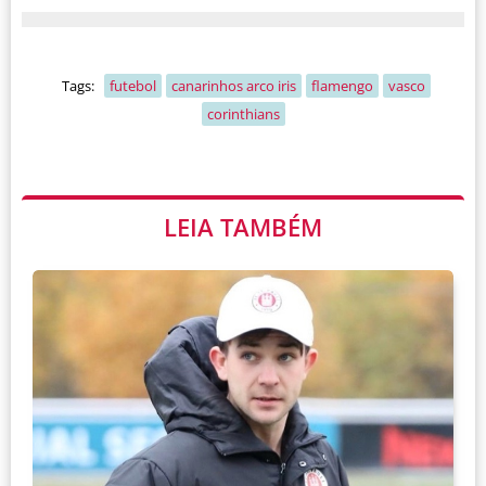
Tags:
futebol
canarinhos arco iris
flamengo
vasco
corinthians
LEIA TAMBÉM