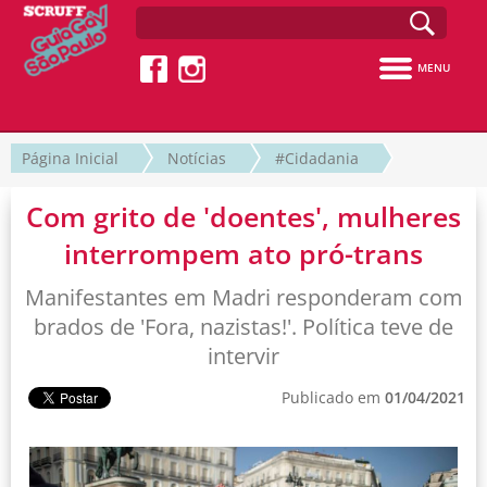
MENU
Página Inicial
Notícias
#Cidadania
Com grito de 'doentes', mulheres
interrompem ato pró-trans
Manifestantes em Madri responderam com
brados de 'Fora, nazistas!'. Política teve de
intervir
Publicado em
01/04/2021