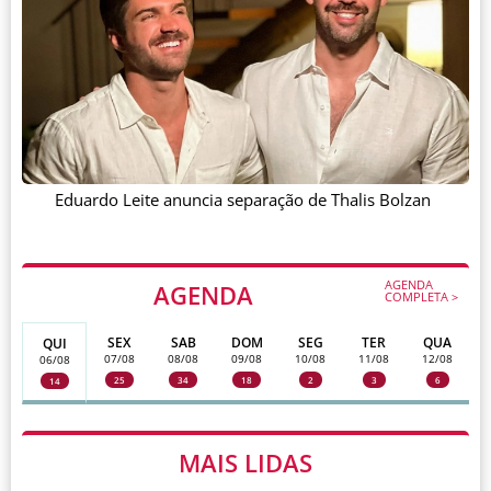
Eduardo Leite anuncia separação de Thalis Bolzan
AGENDA
AGENDA
COMPLETA >
SEX
SAB
DOM
SEG
TER
QUA
QUI
07/08
08/08
09/08
10/08
11/08
12/08
06/08
25
34
18
2
3
6
14
MAIS LIDAS