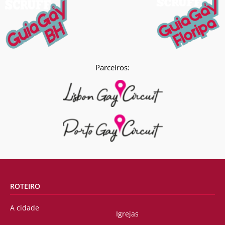
Parceiros:
ROTEIRO
A cidade
Igrejas