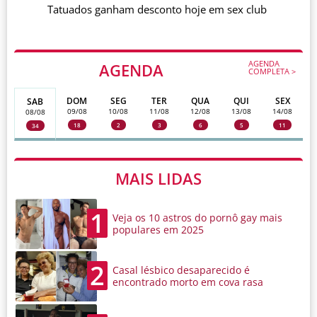
Tatuados ganham desconto hoje em sex club
AGENDA
AGENDA
COMPLETA >
DOM
SEG
TER
QUA
QUI
SEX
SAB
09/08
10/08
11/08
12/08
13/08
14/08
08/08
18
2
3
6
5
11
34
MAIS LIDAS
1
Veja os 10 astros do pornô gay mais
populares em 2025
2
Casal lésbico desaparecido é
encontrado morto em cova rasa