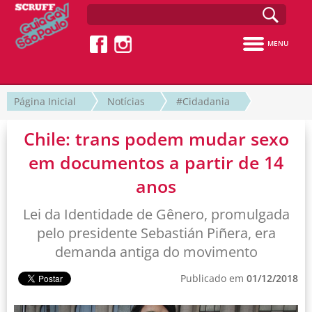
MENU
Página Inicial
Notícias
#Cidadania
Chile: trans podem mudar sexo
em documentos a partir de 14
anos
Lei da Identidade de Gênero, promulgada
pelo presidente Sebastián Piñera, era
demanda antiga do movimento
Publicado em
01/12/2018