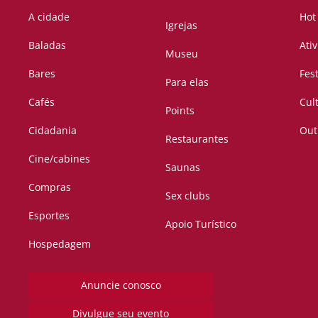
A cidade
Hot
Igrejas
Baladas
Ati
Museu
Bares
Fes
Para elas
Cafés
Cul
Points
Cidadania
Out
Restaurantes
Cine/cabines
Saunas
Compras
Sex clubs
Esportes
Apoio Turístico
Hospedagem
Anuncie conosco
Divulgue seu evento