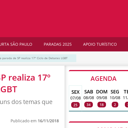
URTA SÃO PAULO
PARADAS 2025
APOIO TURÍSTICO
a parada de SP realiza 17º Ciclo de Debates LGBT
P realiza 17º
AGENDA
LGBT
SAB
DOM
SEG
T
SEX
08/08
09/08
10/08
11
07/08
alguns dos temas que
34
18
2
25
Publicado em
16/11/2018