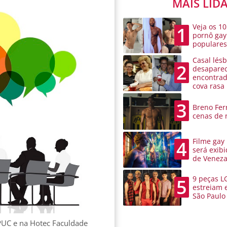
MAIS LID
Veja os 10
1
pornô gay
populare
Casal lésb
2
desaparec
encontra
cova rasa
3
Breno Ferr
cenas de 
Filme gay
4
será exibi
de Venez
9 peças L
5
estreiam 
São Paulo
 PUC e na Hotec Faculdade