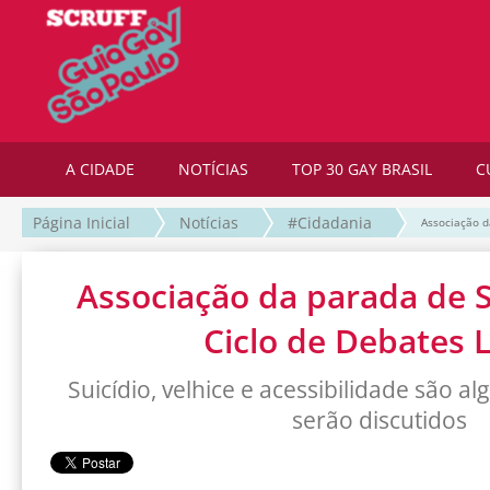
A CIDADE
NOTÍCIAS
TOP 30 GAY BRASIL
C
Página Inicial
Notícias
#Cidadania
Associação d
Associação da parada de S
Ciclo de Debates 
Suicídio, velhice e acessibilidade são 
serão discutidos