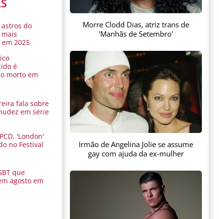
AS
Morre Clodd Dias, atriz trans de
 astros do
'Manhãs de Setembro'
 mais
s em 2025
ico
ido é
do morto em
eira fala sobre
nudez em série
 PCD, 'London'
Irmão de Angelina Jolie se assume
do no Festival
a
gay com ajuda da ex-mulher
GBT que
em agosto em