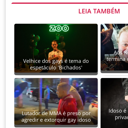
LEIA TAMBÉM
Aos 84
termina 
Velhice dos gays é tema do
espetáculo 'Bichados'
Idoso é
Lutador de MMA é preso por
priva
agredir e extorquir gay idoso