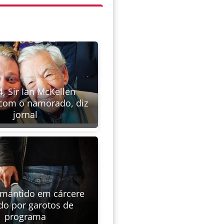
, Sir Ian McKellen
com o namorado, diz
jornal
 mantido em cárcere
do por garotos de
programa