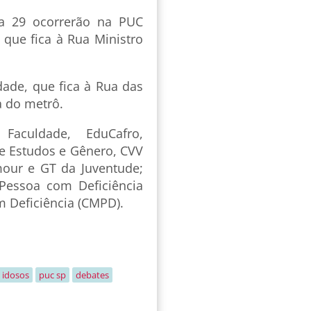
ra 29 ocorrerão na PUC
, que fica à Rua Ministro
dade, que fica à Rua das
a do metrô.
culdade, EduCafro,
e Estudos e Gênero, CVV
mour e GT da Juventude;
 Pessoa com Deficiência
 Deficiência (CMPD).
 idosos
puc sp
debates