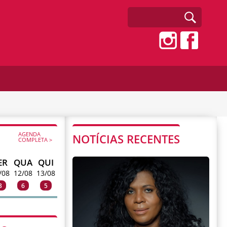
AGENDA
NOTÍCIAS RECENTES
COMPLETA >
ER
QUA
QUI
/08
12/08
13/08
3
6
5