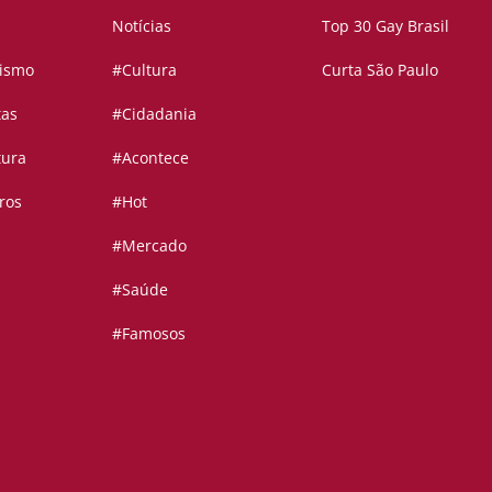
Notícias
Top 30 Gay Brasil
vismo
#Cultura
Curta São Paulo
tas
#Cidadania
tura
#Acontece
ros
#Hot
#Mercado
#Saúde
#Famosos