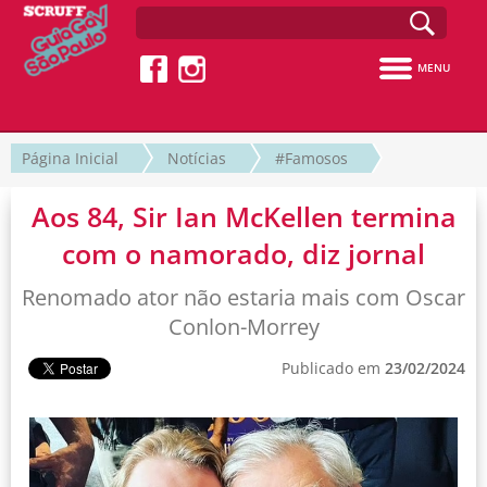
MENU
Página Inicial
Notícias
#Famosos
Aos 84, Sir Ian McKellen termina
com o namorado, diz jornal
Renomado ator não estaria mais com Oscar
Conlon-Morrey
Publicado em
23/02/2024