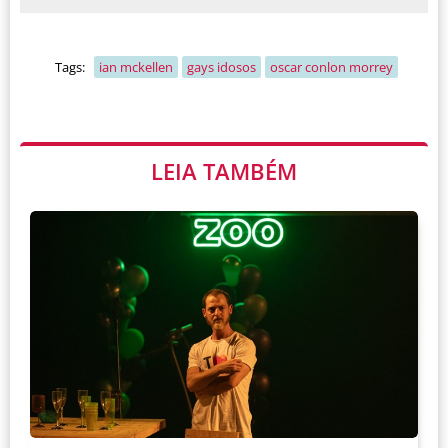
Tags:
ian mckellen
gays idosos
oscar conlon morrey
LEIA TAMBÉM