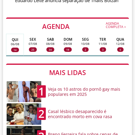
Eduardo Leite anuncia separação de Thalis Bolzan
AGENDA
AGENDA
COMPLETA >
SEX
SAB
DOM
SEG
TER
QUA
QUI
07/08
08/08
09/08
10/08
11/08
12/08
06/08
25
34
18
2
3
6
14
MAIS LIDAS
1
Veja os 10 astros do pornô gay mais
populares em 2025
2
Casal lésbico desaparecido é
encontrado morto em cova rasa
Breno Ferreira fala sobre cenas de