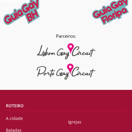
Parceiros:
ROTEIRO
A cidade
Igrejas
Baladas