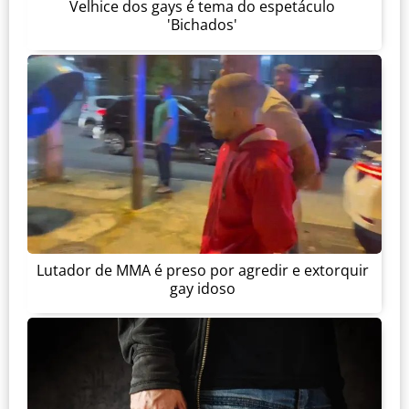
Velhice dos gays é tema do espetáculo
'Bichados'
Lutador de MMA é preso por agredir e extorquir
gay idoso