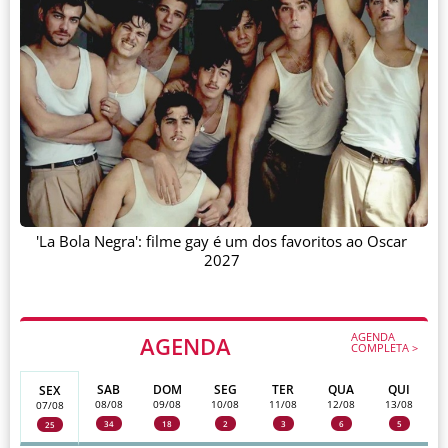
'La Bola Negra': filme gay é um dos favoritos ao Oscar
2027
AGENDA
AGENDA
COMPLETA >
SAB
DOM
SEG
TER
QUA
QUI
SEX
08/08
09/08
10/08
11/08
12/08
13/08
07/08
34
18
2
3
6
5
25