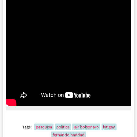
Tags:
pesquisa
politica
jair bolsonaro
kit gay
fernando haddad