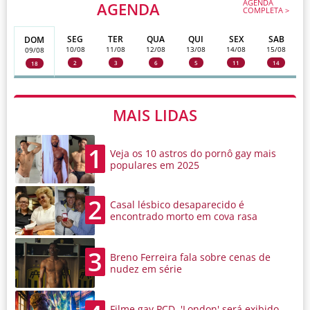
AGENDA
AGENDA
COMPLETA >
SEG
TER
QUA
QUI
SEX
SAB
DOM
10/08
11/08
12/08
13/08
14/08
15/08
09/08
2
3
6
5
11
14
18
MAIS LIDAS
1
Veja os 10 astros do pornô gay mais
populares em 2025
2
Casal lésbico desaparecido é
encontrado morto em cova rasa
3
Breno Ferreira fala sobre cenas de
nudez em série
Filme gay PCD, 'London' será exibido