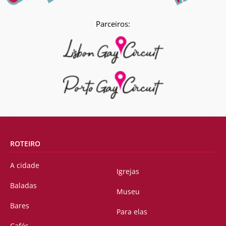
Parceiros:
ROTEIRO
A cidade
Igrejas
Baladas
Museu
Bares
Para elas
Cafés