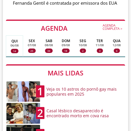
Fernanda Gentil é contratada por emissora dos EUA
AGENDA
AGENDA
COMPLETA >
SEX
SAB
DOM
SEG
TER
QUA
QUI
07/08
08/08
09/08
10/08
11/08
12/08
06/08
25
34
18
2
3
6
14
MAIS LIDAS
1
Veja os 10 astros do pornô gay mais
populares em 2025
2
Casal lésbico desaparecido é
encontrado morto em cova rasa