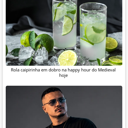
Rola caipirinha em dobro na happy hour do Medieval
hoje