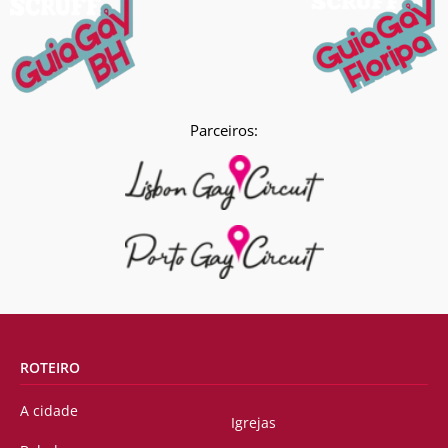
Parceiros:
ROTEIRO
A cidade
Igrejas