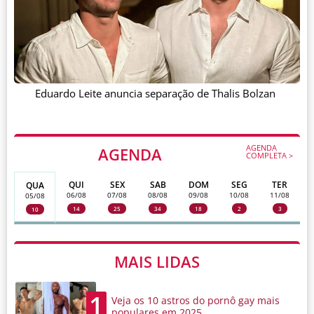
Eduardo Leite anuncia separação de Thalis Bolzan
AGENDA
AGENDA
COMPLETA >
QUI
SEX
SAB
DOM
SEG
TER
QUA
06/08
07/08
08/08
09/08
10/08
11/08
05/08
14
25
34
18
2
3
10
MAIS LIDAS
1
Veja os 10 astros do pornô gay mais
populares em 2025