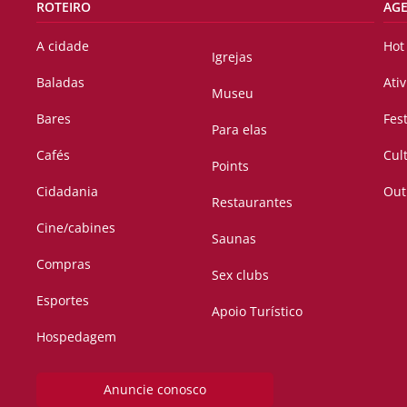
ROTEIRO
AG
A cidade
Hot
Igrejas
Baladas
Ati
Museu
Bares
Fes
Para elas
Cafés
Cul
Points
Cidadania
Out
Restaurantes
Cine/cabines
Saunas
Compras
Sex clubs
Esportes
Apoio Turístico
Hospedagem
Anuncie conosco