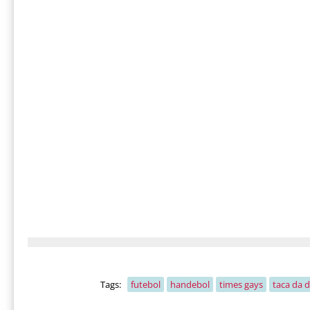
Tags:
futebol
handebol
times gays
taca da d