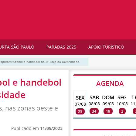
URTA SÃO PAULO
PARADAS 2025
APOIO TURÍSTICO
disputam futebol e handebol na 3ª Taça da Diversidade
bol e handebol
AGENDA
sidade
SAB
DOM
SEG
T
SEX
08/08
09/08
10/08
11
07/08
, nas zonas oeste e
34
18
2
25
Publicado em
11/05/2023