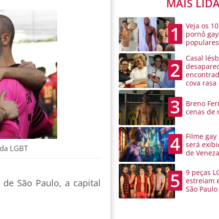
MAIS LID
Veja os 10
1
pornô gay
populare
Casal lésb
2
desaparec
encontra
cova rasa
3
Breno Ferr
cenas de 
Filme gay
4
será exibi
ada LGBT
de Venez
9 peças L
5
estreiam 
de São Paulo, a capital
São Paulo