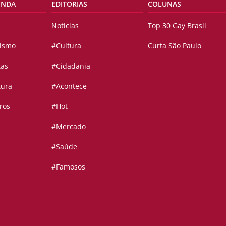
ENDA
EDITORIAS
COLUNAS
Notícias
Top 30 Gay Brasil
vismo
#Cultura
Curta São Paulo
tas
#Cidadania
tura
#Acontece
ros
#Hot
#Mercado
#Saúde
#Famosos