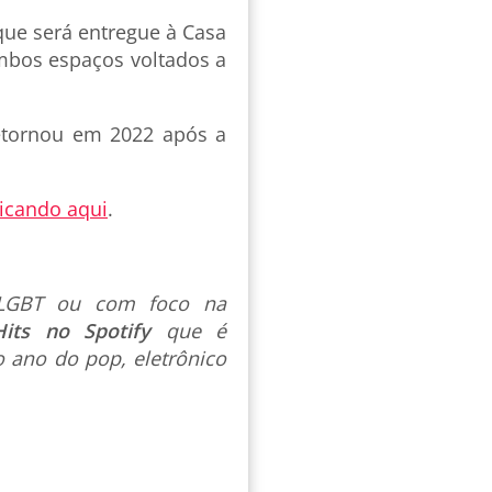
que será entregue à Casa
ambos espaços voltados a
etornou em 2022 após a
icando aqui
.
s LGBT ou com foco na
Hits no Spotify
que é
 ano do pop, eletrônico