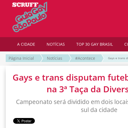
A CIDADE
NOTÍCIAS
TOP 30 GAY BRASIL
C
Página Inicial
Notícias
#Acontece
Gays e trans 
Gays e trans disputam fute
na 3ª Taça da Diver
Campeonato será dividido em dois locais
sul da cidade