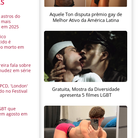
AS
Aquele Ton disputa prêmio gay de
 astros do
Melhor Ativo da América Latina
 mais
s em 2025
ico
ido é
do morto em
eira fala sobre
nudez em série
 PCD, 'London'
Gratuita, Mostra da Diversidade
do no Festival
apresenta 5 filmes LGBT
a
GBT que
em agosto em