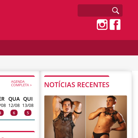
AGENDA
NOTÍCIAS RECENTES
COMPLETA >
ER
QUA
QUI
/08
12/08
13/08
3
6
5