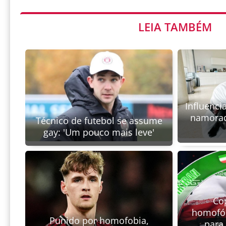
LEIA TAMBÉM
Influenci
namorad
Técnico de futebol se assume
gay: 'Um pouco mais leve'
Co
homofób
Punido por homofobia,
para