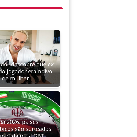
ador descobre que ex-
o jogador era noivo
de mulher
pa 2026: países
icos são sorteados
 partida pró-LGBT