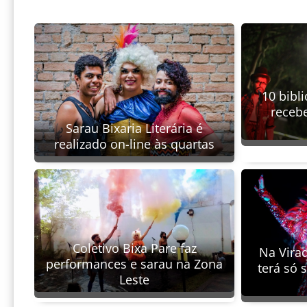
10 bibl
receb
Sarau Bixaria Literária é
realizado on-line às quartas
Coletivo Bixa Pare faz
Na Virad
performances e sarau na Zona
terá só
Leste