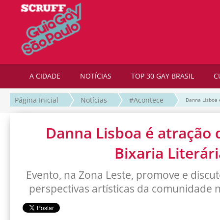
A CIDADE
NOTÍCIAS
TOP 30 GAY BRASIL
C
Página Inicial
Notícias
#Acontece
Danna Lisboa é
Danna Lisboa é atração 
Bixaria Literár
Evento, na Zona Leste, promove e discut
perspectivas artísticas da comunidade