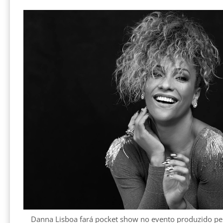
Danna Lisboa fará pocket show no evento produzido pelo