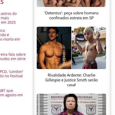
AS
'Detentos': peça sobre homens
 astros do
confinados estreia em SP
 mais
s em 2025
ico
ido é
do morto em
eira fala sobre
nudez em série
 PCD, 'London'
Rivalidade Ardente: Charlie
do no Festival
Gillespie e Justice Smith serão
a
casal
GBT que
em agosto em