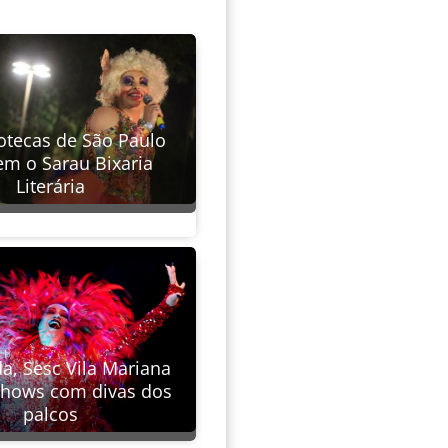
iotecas de São Paulo
em o Sarau Bixaria
Literária
a, Sesc Vila Mariana
 shows com divas dos
palcos