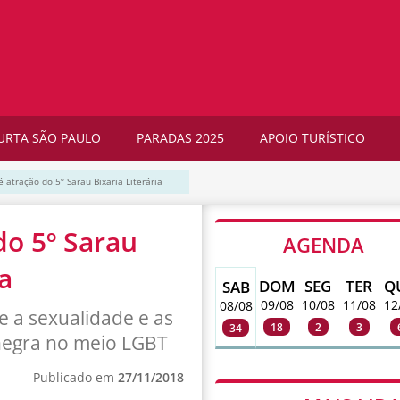
URTA SÃO PAULO
PARADAS 2025
APOIO TURÍSTICO
 atração do 5º Sarau Bixaria Literária
do 5º Sarau
AGENDA
ia
DOM
SEG
TER
Q
SAB
09/08
10/08
11/08
12
08/08
e a sexualidade e as
18
2
3
34
 negra no meio LGBT
Publicado em
27/11/2018