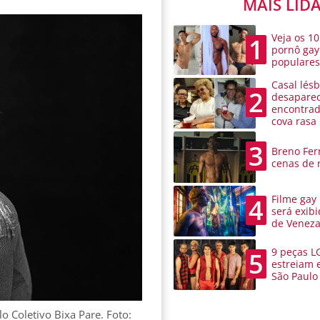
MAIS LID
Veja os 10
1
pornô gay
populare
Casal lésb
2
desaparec
encontra
cova rasa
3
Breno Ferr
cenas de 
Filme gay
4
será exibi
de Venez
9 peças L
5
estreiam 
São Paulo
 Coletivo Bixa Pare. Foto: