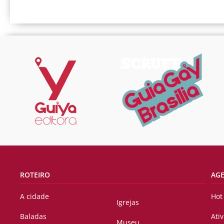
ROTEIRO
AG
A cidade
Hot
Igrejas
Baladas
Ati
Museu