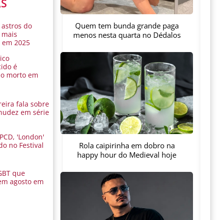
AS
Quem tem bunda grande paga
 astros do
 mais
menos nesta quarta no Dédalos
s em 2025
ico
ido é
do morto em
eira fala sobre
nudez em série
 PCD, 'London'
Rola caipirinha em dobro na
do no Festival
a
happy hour do Medieval hoje
GBT que
em agosto em