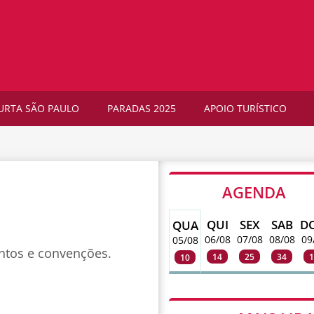
URTA SÃO PAULO
PARADAS 2025
APOIO TURÍSTICO
AGENDA
QUI
SEX
SAB
D
QUA
06/08
07/08
08/08
09
05/08
ntos e convenções.
14
25
34
1
10