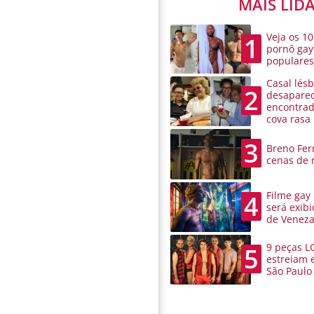
MAIS LID
Veja os 10
1
pornô gay
populare
Casal lésb
2
desaparec
encontra
cova rasa
3
Breno Ferr
cenas de 
Filme gay
4
será exibi
de Venez
9 peças L
5
estreiam 
São Paulo