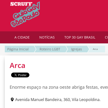
A CIDADE
NOTÍCIAS
TOP 30 GAY BRASIL
C
Página Inicial
Roteiro LGBT
Igrejas
Arca
Arca
Enorme espaço na zona oeste abriga festas, eve
Avenida Manuel Bandeira, 360, Vila Leopoldina.