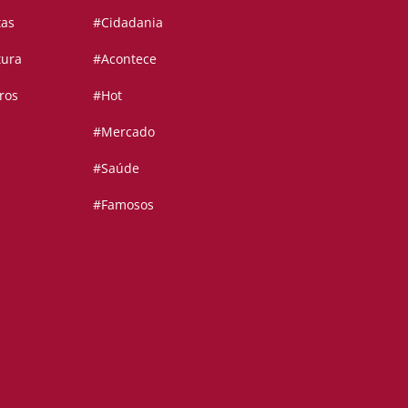
tas
#Cidadania
tura
#Acontece
ros
#Hot
#Mercado
#Saúde
#Famosos