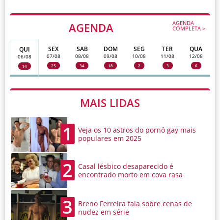
AGENDA
AGENDA
COMPLETA >
SEX
SAB
DOM
SEG
TER
QUA
QUI
07/08
08/08
09/08
10/08
11/08
12/08
06/08
25
34
18
2
3
6
14
MAIS LIDAS
1
Veja os 10 astros do pornô gay mais
populares em 2025
2
Casal lésbico desaparecido é
encontrado morto em cova rasa
3
Breno Ferreira fala sobre cenas de
nudez em série