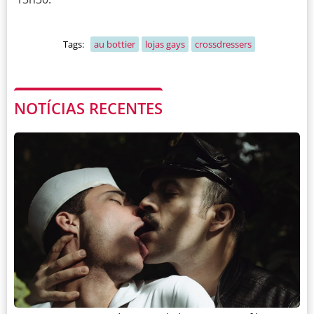
Tags:
au bottier
lojas gays
crossdressers
NOTÍCIAS RECENTES