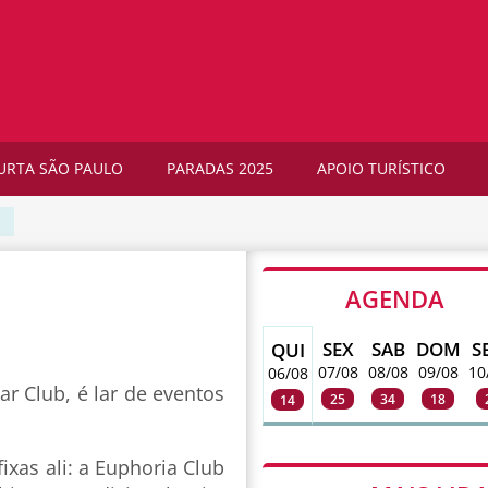
URTA SÃO PAULO
PARADAS 2025
APOIO TURÍSTICO
AGENDA
SEX
SAB
DOM
S
QUI
07/08
08/08
09/08
10
06/08
r Club, é lar de eventos
25
34
18
14
ixas ali: a Euphoria Club