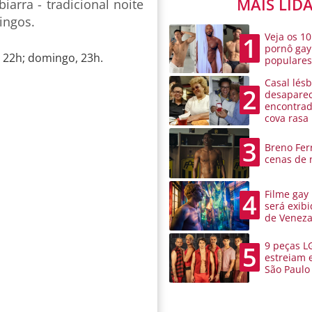
MAIS LID
iarra - tradicional noite
ingos.
Veja os 10
1
pornô gay
 22h; domingo, 23h.
populare
Casal lésb
2
desaparec
encontra
cova rasa
3
Breno Ferr
cenas de 
Filme gay
4
será exibi
de Venez
9 peças L
5
estreiam 
São Paulo