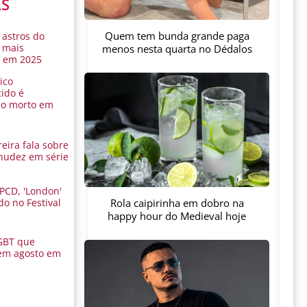
AS
Quem tem bunda grande paga
 astros do
 mais
menos nesta quarta no Dédalos
s em 2025
ico
ido é
do morto em
eira fala sobre
nudez em série
 PCD, 'London'
Rola caipirinha em dobro na
do no Festival
a
happy hour do Medieval hoje
GBT que
em agosto em