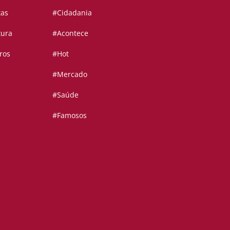
tas
#Cidadania
tura
#Acontece
ros
#Hot
#Mercado
#Saúde
#Famosos