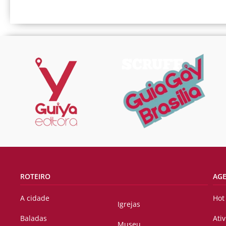
ROTEIRO
AG
A cidade
Hot
Igrejas
Baladas
Ati
Museu