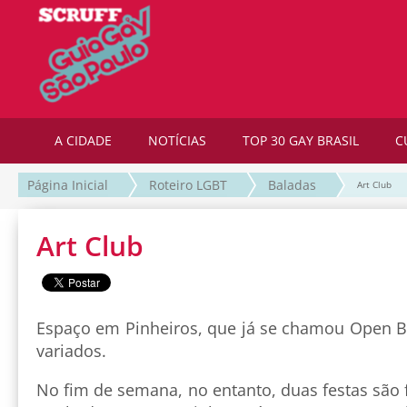
A CIDADE
NOTÍCIAS
TOP 30 GAY BRASIL
C
Página Inicial
Roteiro LGBT
Baladas
Art Club
Art Club
Espaço em Pinheiros, que já se chamou Open Ba
variados.
No fim de semana, no entanto, duas festas são f