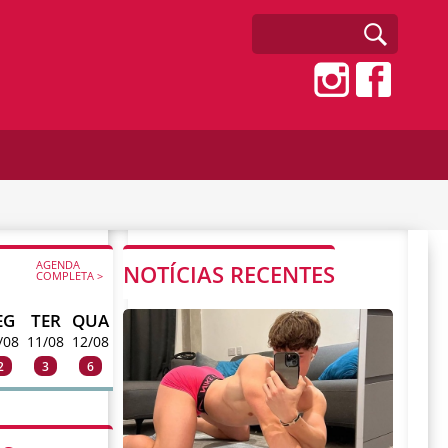
AGENDA
NOTÍCIAS RECENTES
COMPLETA >
EG
TER
QUA
/08
11/08
12/08
2
3
6