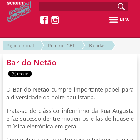
MENU
Página Inicial
Roteiro LGBT
Baladas
Bar do Netão
O
Bar do Netão
cumpre importante papel para
a diversidade da noite paulistana.
Trata-se de clássico inferninho da Rua Augusta
e faz sucesso dentre modernos e fãs de house e
música eletrônica em geral.
Com público misto entre gays e héteros, o lugar