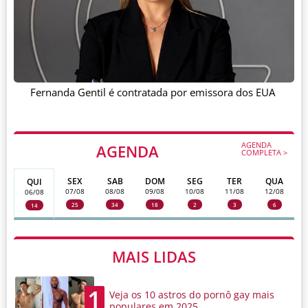
Fernanda Gentil é contratada por emissora dos EUA
AGENDA
AGENDA
COMPLETA >
SEX
SAB
DOM
SEG
TER
QUA
QUI
07/08
08/08
09/08
10/08
11/08
12/08
06/08
25
34
18
2
3
6
14
MAIS LIDAS
1
Veja os 10 astros do pornô gay mais
populares em 2025