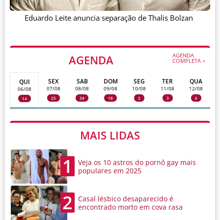
Eduardo Leite anuncia separação de Thalis Bolzan
AGENDA
AGENDA
COMPLETA >
SEX
SAB
DOM
SEG
TER
QUA
QUI
07/08
08/08
09/08
10/08
11/08
12/08
06/08
25
34
18
2
3
6
14
MAIS LIDAS
1
Veja os 10 astros do pornô gay mais
populares em 2025
2
Casal lésbico desaparecido é
encontrado morto em cova rasa