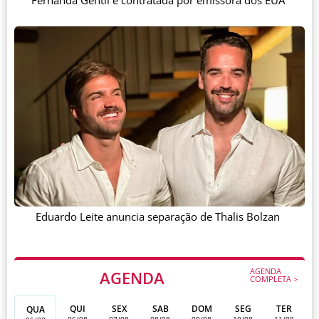
Eduardo Leite anuncia separação de Thalis Bolzan
AGENDA
AGENDA
COMPLETA >
QUI
SEX
SAB
DOM
SEG
TER
QUA