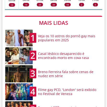
06/08
07/08
08/08
09/08
10/08
11/08
05/08
14
25
34
18
2
3
10
MAIS LIDAS
1
Veja os 10 astros do pornô gay mais
populares em 2025
2
Casal lésbico desaparecido é
encontrado morto em cova rasa
3
Breno Ferreira fala sobre cenas de
nudez em série
4
Filme gay PCD, 'London' será exibido
no Festival de Veneza