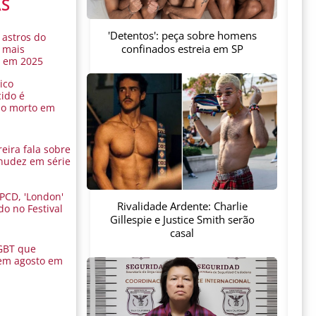
AS
'Detentos': peça sobre homens
 astros do
confinados estreia em SP
 mais
s em 2025
ico
ido é
do morto em
eira fala sobre
nudez em série
 PCD, 'London'
Rivalidade Ardente: Charlie
do no Festival
Gillespie e Justice Smith serão
a
casal
GBT que
em agosto em