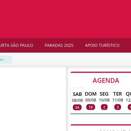
URTA SÃO PAULO
PARADAS 2025
APOIO TURÍSTICO
olo
AGENDA
DOM
SEG
TER
Q
SAB
09/08
10/08
11/08
12
08/08
18
2
3
34