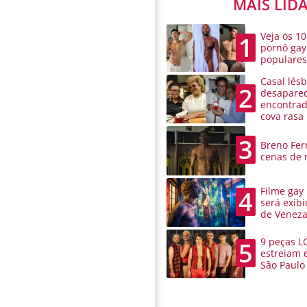
MAIS LID
Veja os 10
1
pornô gay
populare
Casal lésb
2
desaparec
encontra
cova rasa
3
Breno Ferr
cenas de 
Filme gay
4
será exibi
de Venez
9 peças L
5
estreiam 
São Paulo