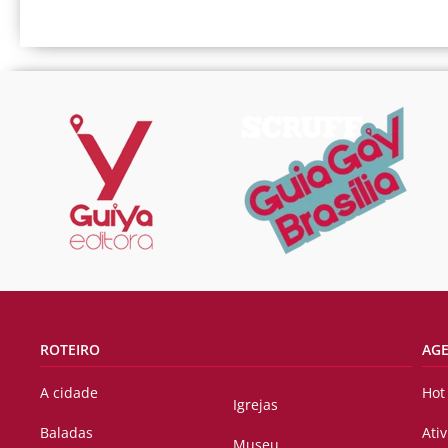
ROTEIRO
AG
A cidade
Hot
Igrejas
Baladas
Ati
Museu