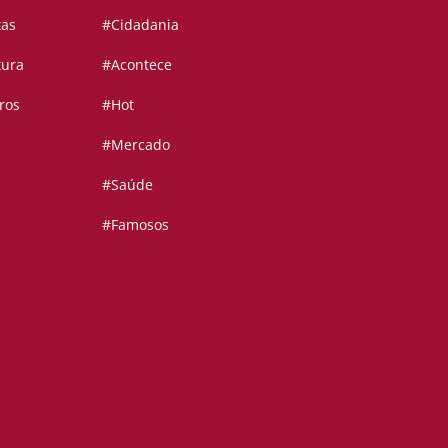
tas
#Cidadania
tura
#Acontece
ros
#Hot
#Mercado
#Saúde
#Famosos