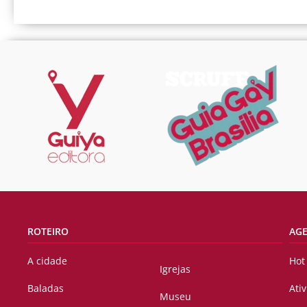
ROTEIRO
AG
A cidade
Hot
Igrejas
Baladas
Ati
Museu