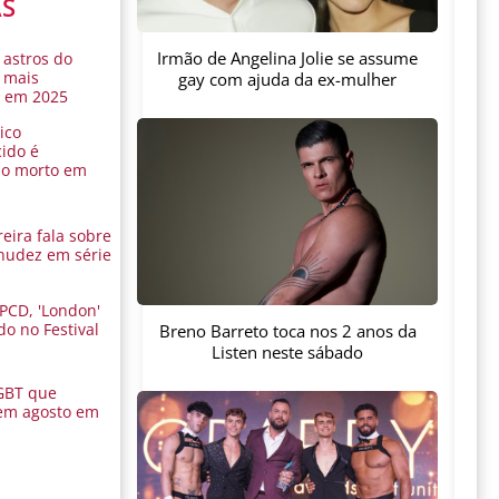
AS
Irmão de Angelina Jolie se assume
 astros do
 mais
gay com ajuda da ex-mulher
s em 2025
ico
ido é
do morto em
eira fala sobre
nudez em série
 PCD, 'London'
do no Festival
Breno Barreto toca nos 2 anos da
a
Listen neste sábado
GBT que
em agosto em