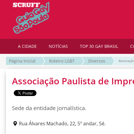
A CIDADE
NOTÍCIAS
TOP 30 GAY BRASIL
C
Página Inicial
Roteiro LGBT
Diversos
Associação
Associação Paulista de Imp
Sede da entidade jornalística.
Rua Álvares Machado, 22, 5º andar, Sé.