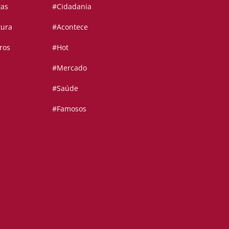
tas
#Cidadania
tura
#Acontece
ros
#Hot
#Mercado
#Saúde
#Famosos