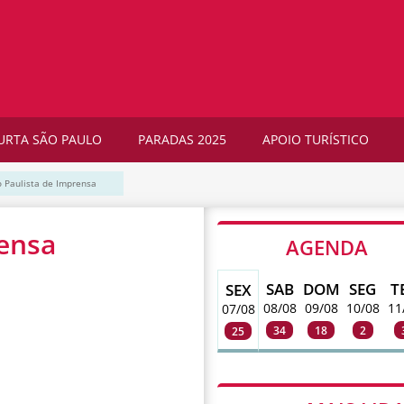
URTA SÃO PAULO
PARADAS 2025
APOIO TURÍSTICO
 Paulista de Imprensa
rensa
AGENDA
SAB
DOM
SEG
T
SEX
08/08
09/08
10/08
11
07/08
34
18
2
25