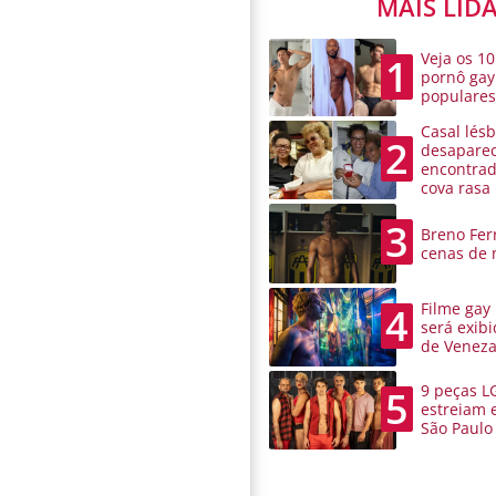
MAIS LID
Veja os 10
1
pornô gay
populare
Casal lésb
2
desaparec
encontra
cova rasa
3
Breno Ferr
cenas de 
Filme gay
4
será exibi
de Venez
9 peças L
5
estreiam 
São Paulo