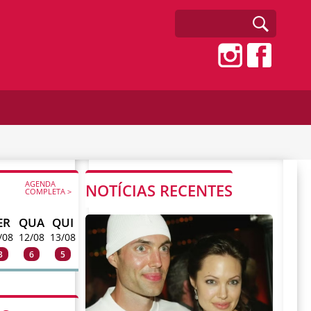
AGENDA
NOTÍCIAS RECENTES
COMPLETA >
ER
QUA
QUI
/08
12/08
13/08
3
6
5