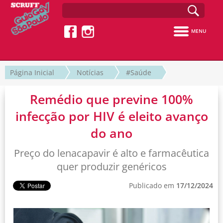
MENU
Página Inicial
Notícias
#Saúde
Remédio que previne 100%
infecção por HIV é eleito avanço
do ano
Preço do lenacapavir é alto e farmacêutica
quer produzir genéricos
Publicado em
17/12/2024