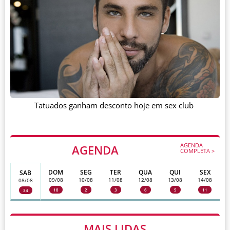
Tatuados ganham desconto hoje em sex club
AGENDA
AGENDA
COMPLETA >
DOM
SEG
TER
QUA
QUI
SEX
SAB
09/08
10/08
11/08
12/08
13/08
14/08
08/08
18
2
3
6
5
11
34
MAIS LIDAS