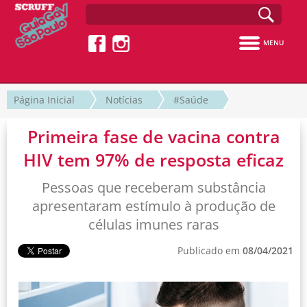
MENU
Página Inicial
Notícias
#Saúde
Primeira fase de vacina contra
HIV tem 97% de resposta eficaz
Pessoas que receberam substância
apresentaram estímulo à produção de
células imunes raras
Publicado em
08/04/2021