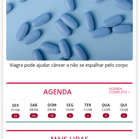
Viagra pode ajudar câncer a não se espalhar pelo corpo
AGENDA
AGENDA
COMPLETA >
SAB
DOM
SEG
TER
QUA
QUI
SEX
08/08
09/08
10/08
11/08
12/08
13/08
07/08
34
18
2
3
6
5
25