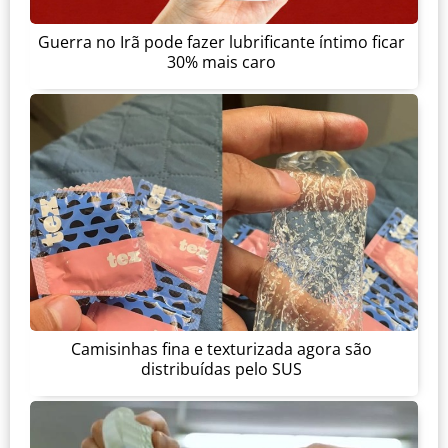
Guerra no Irã pode fazer lubrificante íntimo ficar
30% mais caro
Camisinhas fina e texturizada agora são
distribuídas pelo SUS