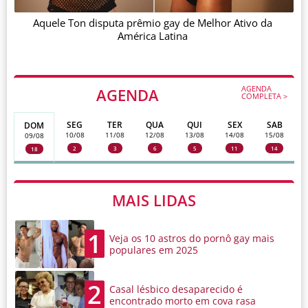
Aquele Ton disputa prêmio gay de Melhor Ativo da
América Latina
AGENDA
AGENDA
COMPLETA >
SEG
TER
QUA
QUI
SEX
SAB
DOM
10/08
11/08
12/08
13/08
14/08
15/08
09/08
2
3
6
5
11
14
18
MAIS LIDAS
1
Veja os 10 astros do pornô gay mais
populares em 2025
2
Casal lésbico desaparecido é
encontrado morto em cova rasa