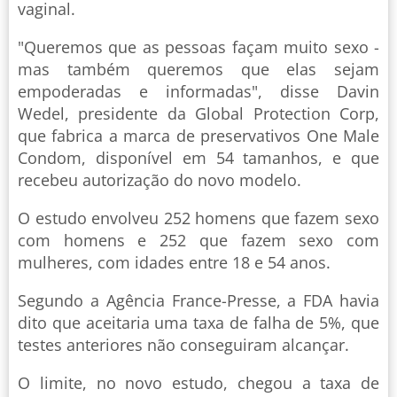
vaginal.
"Queremos que as pessoas façam muito sexo -
mas também queremos que elas sejam
empoderadas e informadas", disse Davin
Wedel, presidente da Global Protection Corp,
que fabrica a marca de preservativos One Male
Condom, disponível em 54 tamanhos, e que
recebeu autorização do novo modelo.
O estudo envolveu 252 homens que fazem sexo
com homens e 252 que fazem sexo com
mulheres, com idades entre 18 e 54 anos.
Segundo a Agência France-Presse, a FDA havia
dito que aceitaria uma taxa de falha de 5%, que
testes anteriores não conseguiram alcançar.
O limite, no novo estudo, chegou a taxa de