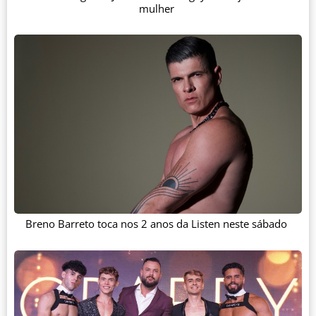
mulher
Breno Barreto toca nos 2 anos da Listen neste sábado