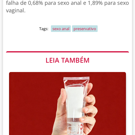
falha de 0,68% para sexo anal e 1,89% para sexo
vaginal.
Tags:
sexo anal
preservativo
LEIA TAMBÉM