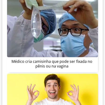
Médico cria camisinha que pode ser fixada no
pênis ou na vagina