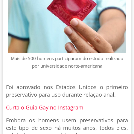
Mais de 500 homens participaram do estudo realizado
por universidade norte-americana
Foi aprovado nos Estados Unidos o primeiro
preservativo para uso durante relação anal.
Curta o Guia Gay no Instagram
Embora os homens usem preservativos para
este tipo de sexo há muitos anos, todos eles,