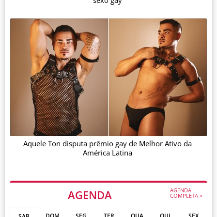
Aquele Ton disputa prêmio gay de Melhor Ativo da
América Latina
AGENDA
AGENDA
COMPLETA >
DOM
SEG
TER
QUA
QUI
SEX
SAB