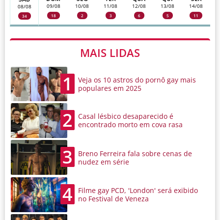
09/08
10/08
11/08
12/08
13/08
14/08
08/08
18
2
3
6
5
11
34
MAIS LIDAS
1
Veja os 10 astros do pornô gay mais
populares em 2025
2
Casal lésbico desaparecido é
encontrado morto em cova rasa
3
Breno Ferreira fala sobre cenas de
nudez em série
4
Filme gay PCD, 'London' será exibido
no Festival de Veneza