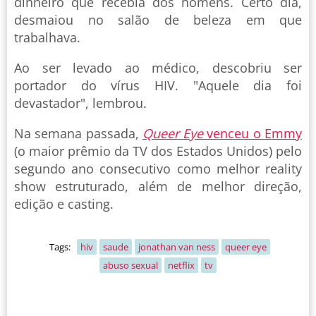
dinheiro que recebia dos homens. Certo dia,
desmaiou no salão de beleza em que
trabalhava.
Ao ser levado ao médico, descobriu ser
portador do vírus HIV. "Aquele dia foi
devastador", lembrou.
Na semana passada,
Queer Eye
venceu o Emmy
(o maior prêmio da TV dos Estados Unidos) pelo
segundo ano consecutivo como melhor reality
show estruturado, além de melhor direção,
edição e casting.
Tags:
hiv
saude
jonathan van ness
queer eye
abuso sexual
netflix
tv