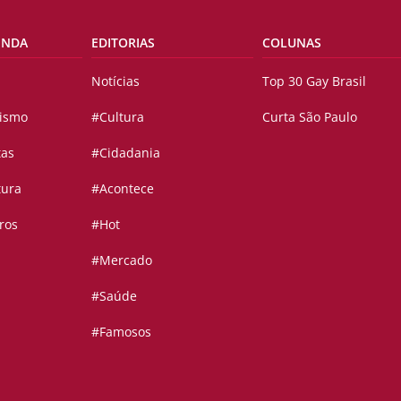
ENDA
EDITORIAS
COLUNAS
Notícias
Top 30 Gay Brasil
vismo
#Cultura
Curta São Paulo
tas
#Cidadania
tura
#Acontece
ros
#Hot
#Mercado
#Saúde
#Famosos