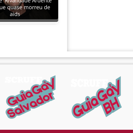
e 'Rivalidade Ardente'
que quase morreu de
aids