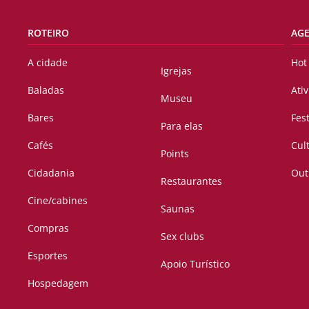
ROTEIRO
AG
A cidade
Hot
Igrejas
Baladas
Ati
Museu
Bares
Fes
Para elas
Cafés
Cul
Points
Cidadania
Out
Restaurantes
Cine/cabines
Saunas
Compras
Sex clubs
Esportes
Apoio Turístico
Hospedagem