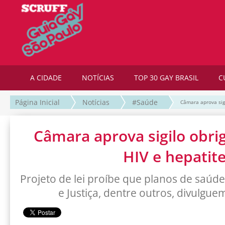
A CIDADE
NOTÍCIAS
TOP 30 GAY BRASIL
C
Página Inicial
Notícias
#Saúde
Câmara aprova sigi
Câmara aprova sigilo obri
HIV e hepatit
Projeto de lei proíbe que planos de saúd
e Justiça, dentre outros, divulgu