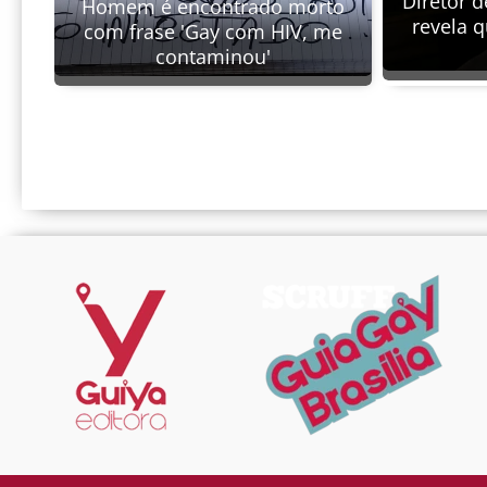
Diretor d
Homem é encontrado morto
revela 
com frase 'Gay com HIV, me
contaminou'