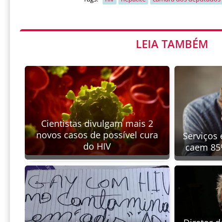
LEIA TAMBÉM
Cientistas divulgam mais 2
novos casos de possível cura
Serviços 
do HIV
caem 85%