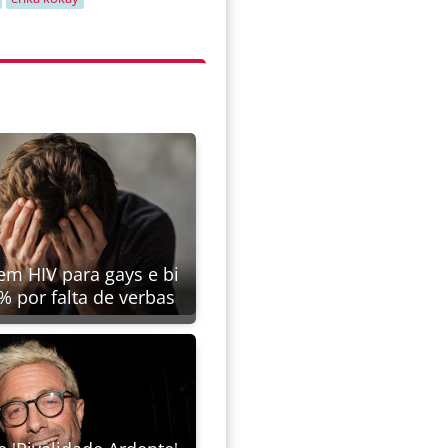
em HIV para gays e bi
 por falta de verbas