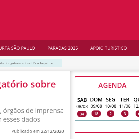
URTA SÃO PAULO
PARADAS 2025
APOIO TURÍSTICO
lo obrigatório sobre HIV e hepatite
gatório sobre
AGENDA
e
DOM
SEG
TER
Q
SAB
09/08
10/08
11/08
12
08/08
e, órgãos de imprensa
18
2
3
34
em esses dados
Publicado em
22/12/2020