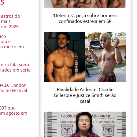
AS
'Detentos': peça sobre homens
 astros do
confinados estreia em SP
 mais
s em 2025
ico
ido é
do morto em
eira fala sobre
nudez em série
 PCD, 'London'
Rivalidade Ardente: Charlie
do no Festival
Gillespie e Justice Smith serão
a
casal
GBT que
em agosto em