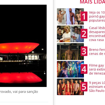
MAIS LID
Veja os 10
1
pornô gay
populare
Casal lésb
2
desaparec
encontra
cova rasa
3
Breno Ferr
cenas de 
Filme gay
4
será exibi
de Venez
9 peças L
5
estreiam 
São Paulo
provado, vai para sanção