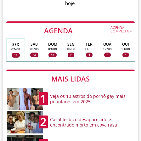
hoje
AGENDA
AGENDA
COMPLETA >
SAB
DOM
SEG
TER
QUA
QUI
SEX
08/08
09/08
10/08
11/08
12/08
13/08
07/08
34
18
2
3
6
5
25
MAIS LIDAS
1
Veja os 10 astros do pornô gay mais
populares em 2025
2
Casal lésbico desaparecido é
encontrado morto em cova rasa