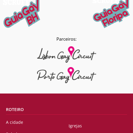
Parceiros:
ROTEIRO
A cidade
Igrejas