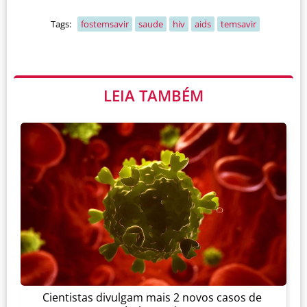
Tags:
fostemsavir
saude
hiv
aids
temsavir
LEIA TAMBÉM
Cientistas divulgam mais 2 novos casos de