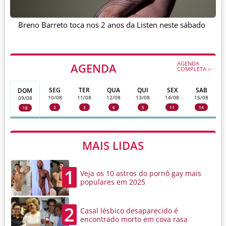
Breno Barreto toca nos 2 anos da Listen neste sábado
AGENDA
AGENDA
COMPLETA >
SEG
TER
QUA
QUI
SEX
SAB
DOM
10/08
11/08
12/08
13/08
14/08
15/08
09/08
2
3
6
5
11
14
18
MAIS LIDAS
1
Veja os 10 astros do pornô gay mais
populares em 2025
2
Casal lésbico desaparecido é
encontrado morto em cova rasa