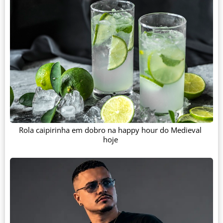
Rola caipirinha em dobro na happy hour do Medieval
hoje