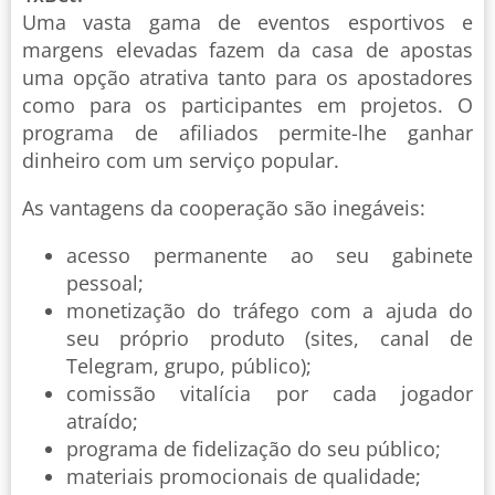
Uma vasta gama de eventos esportivos e
margens elevadas fazem da casa de apostas
uma opção atrativa tanto para os apostadores
como para os participantes em projetos. O
programa de afiliados permite-lhe ganhar
dinheiro com um serviço popular.
As vantagens da cooperação são inegáveis:
acesso permanente ao seu gabinete
pessoal;
monetização do tráfego com a ajuda do
seu próprio produto (sites, canal de
Telegram, grupo, público);
comissão vitalícia por cada jogador
atraído;
programa de fidelização do seu público;
materiais promocionais de qualidade;