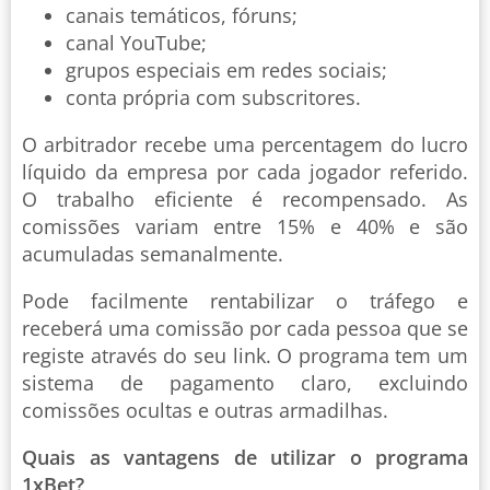
canais temáticos, fóruns;
canal YouTube;
grupos especiais em redes sociais;
conta própria com subscritores.
O arbitrador recebe uma percentagem do lucro
líquido da empresa por cada jogador referido.
O trabalho eficiente é recompensado. As
comissões variam entre 15% e 40% e são
acumuladas semanalmente.
Pode facilmente rentabilizar o tráfego e
receberá uma comissão por cada pessoa que se
registe através do seu link. O programa tem um
sistema de pagamento claro, excluindo
comissões ocultas e outras armadilhas.
Quais as vantagens de utilizar o programa
1xBet?