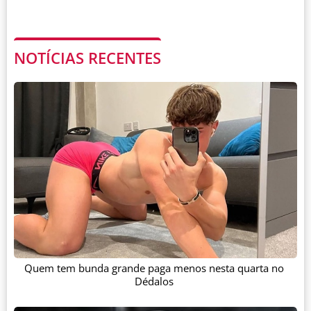
NOTÍCIAS RECENTES
Quem tem bunda grande paga menos nesta quarta no
Dédalos