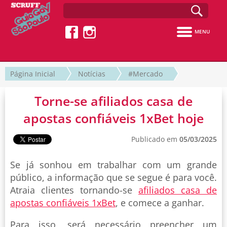
MENU
Página Inicial
Notícias
#Mercado
Torne-se afiliados casa de
apostas confiáveis 1xBet hoje
Publicado em
05/03/2025
Se já sonhou em trabalhar com um grande
público, a informação que se segue é para você.
Atraia clientes tornando-se
afiliados casa de
apostas confiáveis 1xBet
, e comece a ganhar.
Para isso, será necessário preencher um