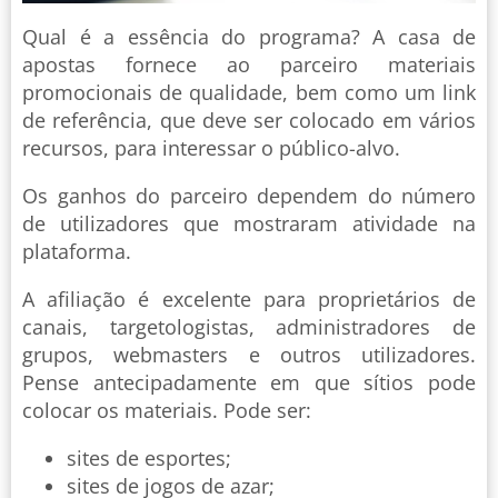
Qual é a essência do programa? A casa de
apostas fornece ao parceiro materiais
promocionais de qualidade, bem como um link
de referência, que deve ser colocado em vários
recursos, para interessar o público-alvo.
Os ganhos do parceiro dependem do número
de utilizadores que mostraram atividade na
plataforma.
A afiliação é excelente para proprietários de
canais, targetologistas, administradores de
grupos, webmasters e outros utilizadores.
Pense antecipadamente em que sítios pode
colocar os materiais. Pode ser:
sites de esportes;
sites de jogos de azar;