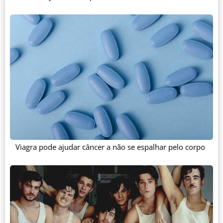
Viagra pode ajudar câncer a não se espalhar pelo corpo