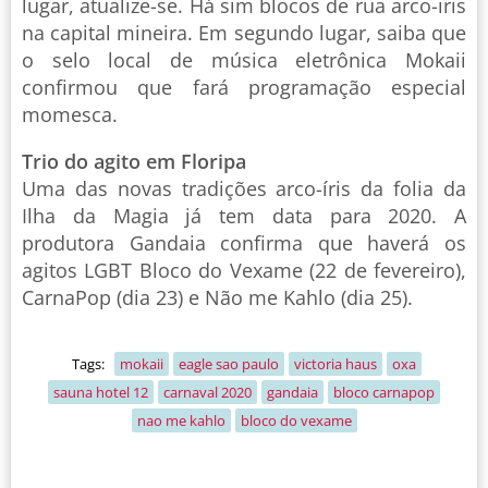
lugar, atualize-se. Há sim blocos de rua arco-iris
na capital mineira. Em segundo lugar, saiba que
o selo local de música eletrônica Mokaii
confirmou que fará programação especial
momesca.
Trio do agito em Floripa
Uma das novas tradições arco-íris da folia da
Ilha da Magia já tem data para 2020. A
produtora Gandaia confirma que haverá os
agitos LGBT Bloco do Vexame (22 de fevereiro),
CarnaPop (dia 23) e Não me Kahlo (dia 25).
Tags:
mokaii
eagle sao paulo
victoria haus
oxa
sauna hotel 12
carnaval 2020
gandaia
bloco carnapop
nao me kahlo
bloco do vexame