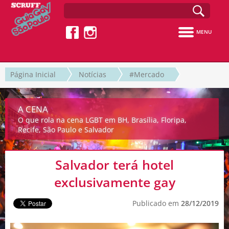
MENU
Página Inicial
Notícias
#Mercado
A CENA
O que rola na cena LGBT em BH, Brasília, Floripa,
Recife, São Paulo e Salvador
Salvador terá hotel
exclusivamente gay
Publicado em
28/12/2019