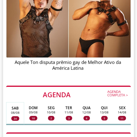
Aquele Ton disputa prêmio gay de Melhor Ativo da
América Latina
AGENDA
AGENDA
COMPLETA >
DOM
SEG
TER
QUA
QUI
SEX
SAB
09/08
10/08
11/08
12/08
13/08
14/08
08/08
18
2
3
6
5
11
34