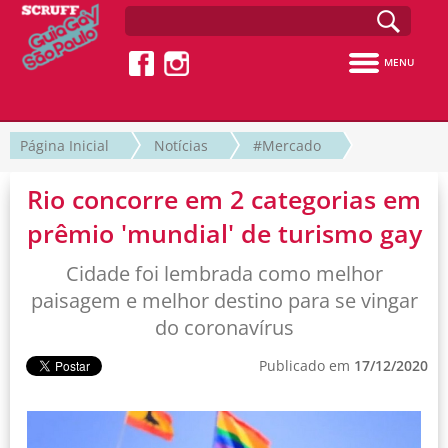
MENU
Página Inicial
Notícias
#Mercado
Rio concorre em 2 categorias em
prêmio 'mundial' de turismo gay
Cidade foi lembrada como melhor
paisagem e melhor destino para se vingar
do coronavírus
Publicado em
17/12/2020