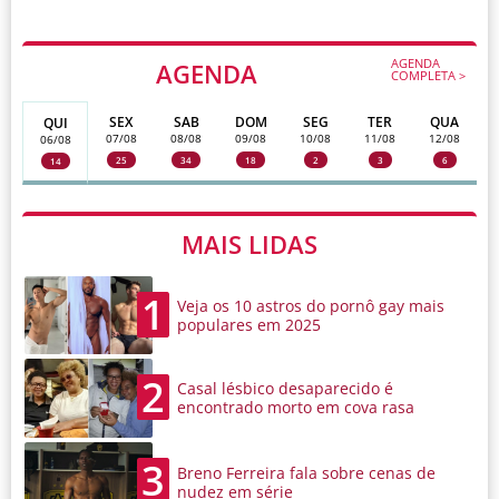
AGENDA
AGENDA
COMPLETA >
SEX
SAB
DOM
SEG
TER
QUA
QUI
07/08
08/08
09/08
10/08
11/08
12/08
06/08
25
34
18
2
3
6
14
MAIS LIDAS
1
Veja os 10 astros do pornô gay mais
populares em 2025
2
Casal lésbico desaparecido é
encontrado morto em cova rasa
3
Breno Ferreira fala sobre cenas de
nudez em série