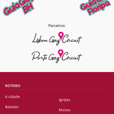
Parceiros:
ROTEIRO
A cidade
Igrejas
Baladas
Museu