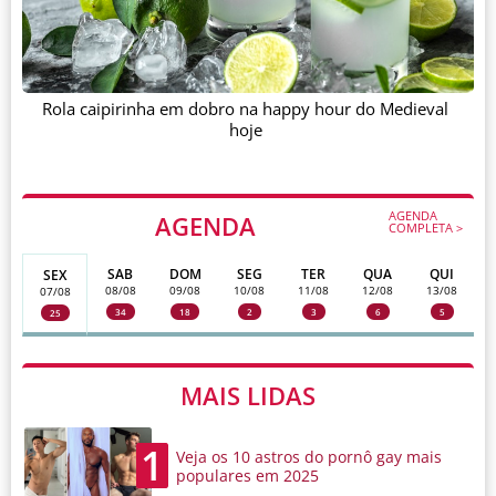
Rola caipirinha em dobro na happy hour do Medieval
hoje
AGENDA
AGENDA
COMPLETA >
SAB
DOM
SEG
TER
QUA
QUI
SEX
08/08
09/08
10/08
11/08
12/08
13/08
07/08
34
18
2
3
6
5
25
MAIS LIDAS
1
Veja os 10 astros do pornô gay mais
populares em 2025