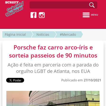
MENU
Página Inicial
Notícias
#Mercado
Porsche faz carro arco-íris e
sorteia passeios de 90 minutos
Ação é feita em parceria com a parada do
orgulho LGBT de Atlanta, nos EUA
Publicado em
27/10/2021