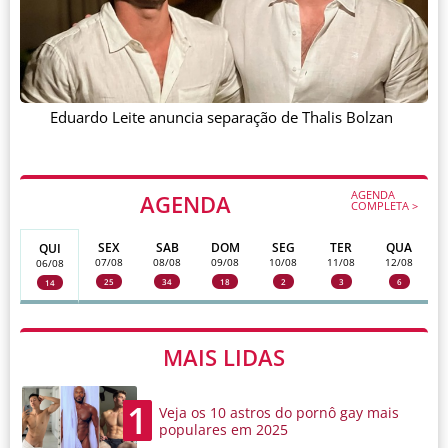
Eduardo Leite anuncia separação de Thalis Bolzan
AGENDA
AGENDA
COMPLETA >
SEX
SAB
DOM
SEG
TER
QUA
QUI
07/08
08/08
09/08
10/08
11/08
12/08
06/08
25
34
18
2
3
6
14
MAIS LIDAS
1
Veja os 10 astros do pornô gay mais
populares em 2025