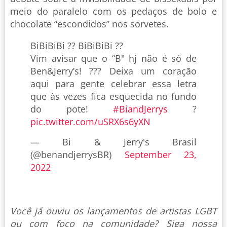
meio do paralelo com os pedaços de bolo e
chocolate “escondidos” nos sorvetes.
BiBiBiBi ?? BiBiBiBi ??
Vim avisar que o “B" hj não é só de
Ben&Jerry’s! ??? Deixa um coração
aqui para gente celebrar essa letra
que às vezes fica esquecida no fundo
do pote!
#BiandJerrys
?
pic.twitter.com/uSRX6s6yXN
— Bi & Jerry's Brasil
(@benandjerrysBR)
September 23,
2022
Você já ouviu os lançamentos de artistas LGBT
ou com foco na comunidade? Siga nossa