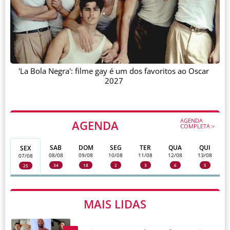
'La Bola Negra': filme gay é um dos favoritos ao Oscar
2027
AGENDA
AGENDA
COMPLETA >
SAB
DOM
SEG
TER
QUA
QUI
SEX
08/08
09/08
10/08
11/08
12/08
13/08
07/08
34
18
2
3
6
5
25
MAIS LIDAS