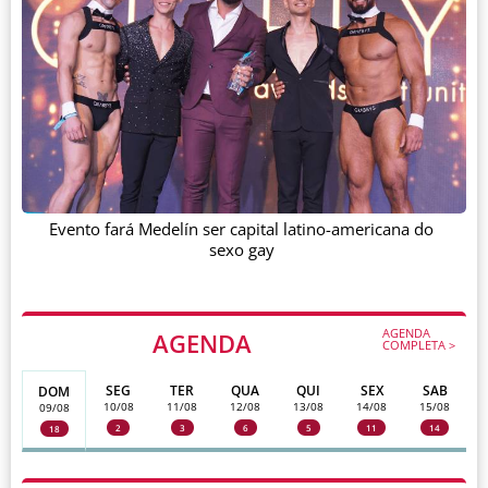
Evento fará Medelín ser capital latino-americana do
sexo gay
AGENDA
AGENDA
COMPLETA >
SEG
TER
QUA
QUI
SEX
SAB
DOM
10/08
11/08
12/08
13/08
14/08
15/08
09/08
2
3
6
5
11
14
18