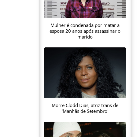
Mulher é condenada por matar a
esposa 20 anos após assassinar o
marido
Morre Clodd Dias, atriz trans de
'Manhãs de Setembro'