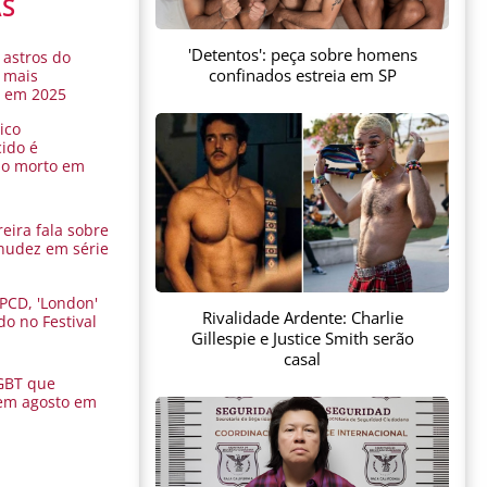
AS
'Detentos': peça sobre homens
 astros do
confinados estreia em SP
 mais
s em 2025
ico
ido é
do morto em
eira fala sobre
nudez em série
 PCD, 'London'
Rivalidade Ardente: Charlie
do no Festival
Gillespie e Justice Smith serão
a
casal
GBT que
em agosto em