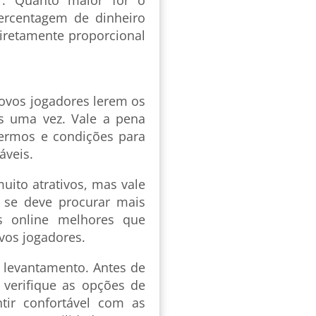
percentagem de dinheiro
diretamente proporcional
novos jogadores lerem os
s uma vez. Vale a pena
termos e condições para
áveis.
ito atrativos, mas vale
 se deve procurar mais
s online melhores que
vos jogadores.
 levantamento. Antes de
 verifique as opções de
ntir confortável com as