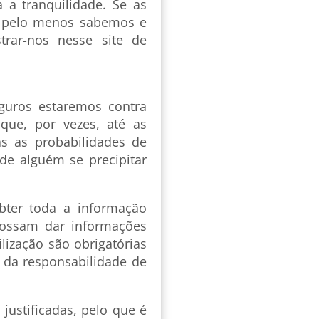
 a tranquilidade. Se as
o pelo menos sabemos e
rar-nos nesse site de
guros estaremos contra
que, por vezes, até as
s as probabilidades de
de alguém se precipitar
ter toda a informação
 possam dar informações
lização são obrigatórias
é da responsabilidade de
justificadas, pelo que é