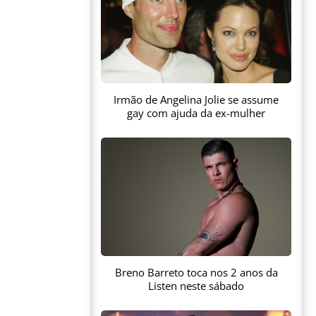
Irmão de Angelina Jolie se assume
gay com ajuda da ex-mulher
Breno Barreto toca nos 2 anos da
Listen neste sábado