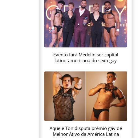
Evento fará Medelín ser capital
latino-americana do sexo gay
Aquele Ton disputa prêmio gay de
Melhor Ativo da América Latina