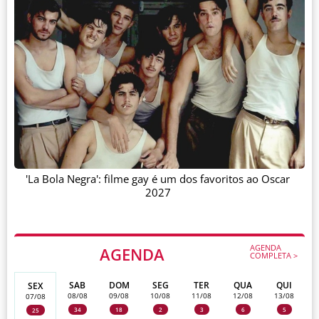
'La Bola Negra': filme gay é um dos favoritos ao Oscar
2027
AGENDA
AGENDA
COMPLETA >
SAB
DOM
SEG
TER
QUA
QUI
SEX
08/08
09/08
10/08
11/08
12/08
13/08
07/08
34
18
2
3
6
5
25