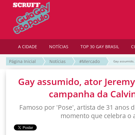
A CIDADE
NOTÍCIAS
TOP 30 GAY BRASIL
C
Página Inicial
Notícias
#Mercado
Gay assumido, 
Gay assumido, ator Jeremy
campanha da Calvin
Famoso por 'Pose', artista de 31 anos di
momento que celebra o