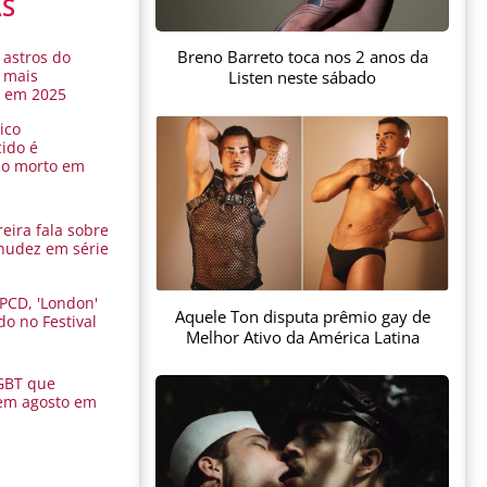
AS
Breno Barreto toca nos 2 anos da
 astros do
 mais
Listen neste sábado
s em 2025
ico
ido é
do morto em
eira fala sobre
nudez em série
 PCD, 'London'
Aquele Ton disputa prêmio gay de
do no Festival
Melhor Ativo da América Latina
a
GBT que
em agosto em