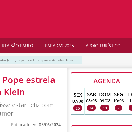
URTA SÃO PAULO
PARADAS 2025
APOIO TURÍSTICO
ator Jeremy Pope estrela campanha da Calvin Klein
 Pope estrela
AGENDA
 Klein
SAB
DOM
SEG
T
SEX
08/08
09/08
10/08
11
07/08
sse estar feliz com
34
18
2
25
 amor
Publicado em
05/06/2024