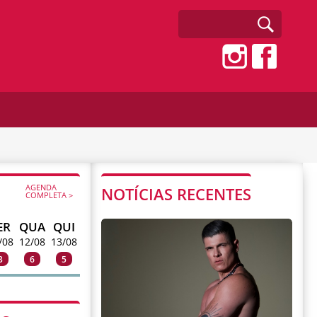
AGENDA
NOTÍCIAS RECENTES
COMPLETA >
ER
QUA
QUI
/08
12/08
13/08
3
6
5