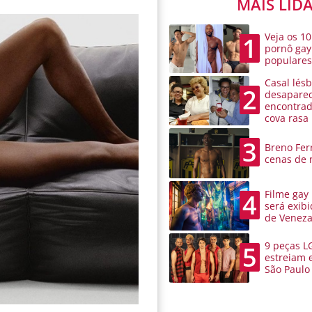
MAIS LID
Veja os 10
1
pornô gay
populare
Casal lésb
2
desaparec
encontra
cova rasa
3
Breno Ferr
cenas de 
Filme gay
4
será exibi
de Venez
9 peças L
5
estreiam 
São Paulo