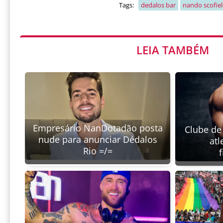
Tags:
dedalos bar
nando scofie
LEIA TAMBÉM
Empresário NanDotadão posta
Clube de
nude para anunciar Dédalos
atl
Rio =/=