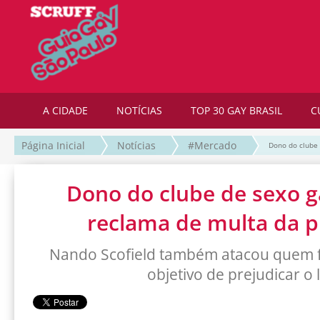
A CIDADE
NOTÍCIAS
TOP 30 GAY BRASIL
C
Página Inicial
Notícias
#Mercado
Dono do clube 
Dono do clube de sexo g
reclama de multa da p
Nando Scofield também atacou quem 
objetivo de prejudicar o 