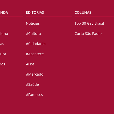
ENDA
EDITORIAS
COLUNAS
Notícias
Top 30 Gay Brasil
vismo
#Cultura
Curta São Paulo
tas
#Cidadania
tura
#Acontece
ros
#Hot
#Mercado
#Saúde
#Famosos