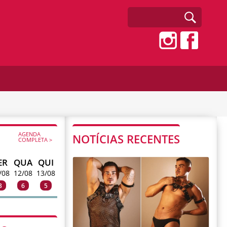
AGENDA
NOTÍCIAS RECENTES
COMPLETA >
ER
QUA
QUI
/08
12/08
13/08
3
6
5