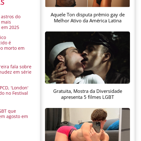
AS
Aquele Ton disputa prêmio gay de
 astros do
Melhor Ativo da América Latina
 mais
s em 2025
ico
ido é
do morto em
eira fala sobre
nudez em série
 PCD, 'London'
Gratuita, Mostra da Diversidade
do no Festival
apresenta 5 filmes LGBT
a
GBT que
em agosto em