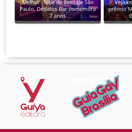
Melhor clube de sexo de São
Veja o
Paulo, Dédalos Bar comemora
prêmio M
7 anos
G