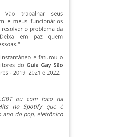
 Vão trabalhar seus
em e meus funcionários
 resolver o problema da
? Deixa em paz quem
essoas."
instantâneo e faturou o
eitores do
Guia Gay São
es - 2019, 2021 e 2022.
s LGBT ou com foco na
Hits no Spotify
que é
 ano do pop, eletrônico