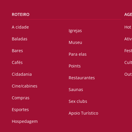
ROTEIRO
AG
A cidade
Hot
Igrejas
Baladas
Ati
Museu
Bares
Fes
Para elas
Cafés
Cul
Points
Cidadania
Out
Restaurantes
Cine/cabines
Saunas
Compras
Sex clubs
Esportes
Apoio Turístico
Hospedagem