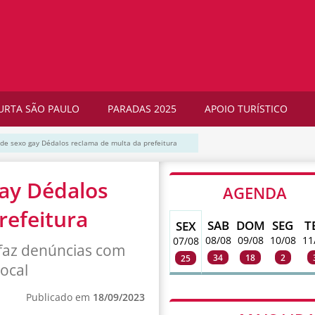
URTA SÃO PAULO
PARADAS 2025
APOIO TURÍSTICO
de sexo gay Dédalos reclama de multa da prefeitura
ay Dédalos
AGENDA
refeitura
SAB
DOM
SEG
T
SEX
08/08
09/08
10/08
11
07/08
faz denúncias com
34
18
2
25
local
Publicado em
18/09/2023