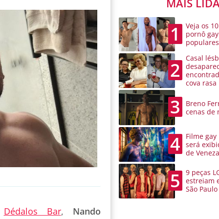
MAIS LID
Veja os 10
1
pornô gay
populare
Casal lésb
2
desaparec
encontra
cova rasa
3
Breno Ferr
cenas de 
Filme gay
4
será exibi
de Venez
9 peças L
5
estreiam 
São Paulo
o
Dédalos Bar
,
Nando