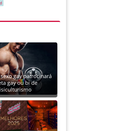
ld
 sexo gay patrocinará
eta gay ou bi de
fisiculturismo