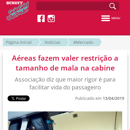
MENU
Página Inicial
Notícias
#Mercado
Aéreas fazem valer restrição a
tamanho de mala na cabine
Associação diz que maior rigor é para
facilitar vida do passageiro
Publicado em
13/04/2019