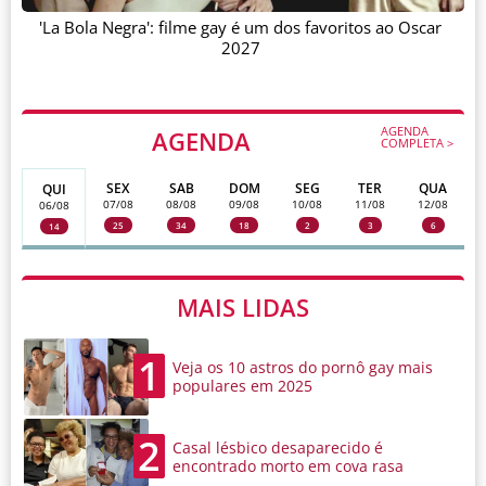
'La Bola Negra': filme gay é um dos favoritos ao Oscar
2027
AGENDA
AGENDA
COMPLETA >
SEX
SAB
DOM
SEG
TER
QUA
QUI
07/08
08/08
09/08
10/08
11/08
12/08
06/08
25
34
18
2
3
6
14
MAIS LIDAS
1
Veja os 10 astros do pornô gay mais
populares em 2025
2
Casal lésbico desaparecido é
encontrado morto em cova rasa