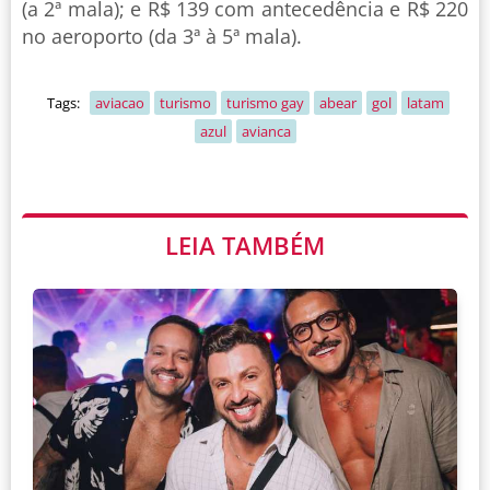
(a 2ª mala); e R$ 139 com antecedência e R$ 220
no aeroporto (da 3ª à 5ª mala).
Tags:
aviacao
turismo
turismo gay
abear
gol
latam
azul
avianca
LEIA TAMBÉM