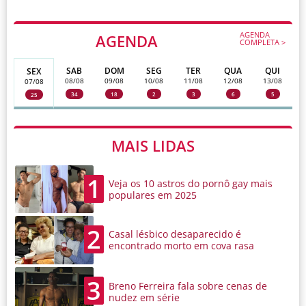
AGENDA
AGENDA
COMPLETA >
SAB
DOM
SEG
TER
QUA
QUI
SEX
08/08
09/08
10/08
11/08
12/08
13/08
07/08
34
18
2
3
6
5
25
MAIS LIDAS
1
Veja os 10 astros do pornô gay mais
populares em 2025
2
Casal lésbico desaparecido é
encontrado morto em cova rasa
3
Breno Ferreira fala sobre cenas de
nudez em série