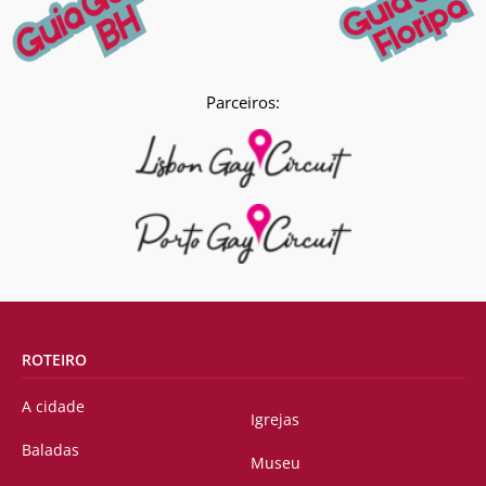
Parceiros:
ROTEIRO
A cidade
Igrejas
Baladas
Museu