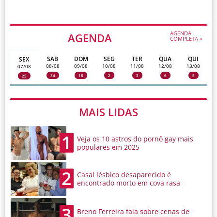
AGENDA
AGENDA
COMPLETA >
SAB
DOM
SEG
TER
QUA
QUI
SEX
08/08
09/08
10/08
11/08
12/08
13/08
07/08
34
18
2
3
6
5
25
MAIS LIDAS
1
Veja os 10 astros do pornô gay mais
populares em 2025
2
Casal lésbico desaparecido é
encontrado morto em cova rasa
3
Breno Ferreira fala sobre cenas de