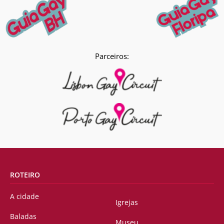
Parceiros:
ROTEIRO
A cidade
Igrejas
Baladas
Museu