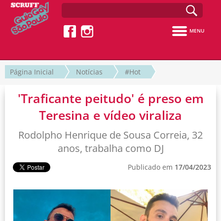
MENU
Página Inicial
Notícias
#Hot
'Traficante peitudo' é preso em
Teresina e vídeo viraliza
Rodolpho Henrique de Sousa Correia, 32
anos, trabalha como DJ
Publicado em
17/04/2023