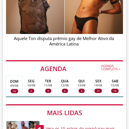
Aquele Ton disputa prêmio gay de Melhor Ativo da
América Latina
AGENDA
AGENDA
COMPLETA >
SEG
TER
QUA
QUI
SEX
SAB
DOM
10/08
11/08
12/08
13/08
14/08
15/08
09/08
2
3
6
5
11
14
18
MAIS LIDAS
Veja os 10 astros do pornô gay mais