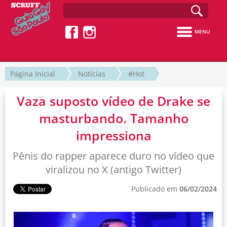
MENU
Página Inicial
Notícias
#Hot
Vaza suposto vídeo de Drake se
masturbando. Tamanho
impressiona
Pênis do rapper aparece duro no vídeo que
viralizou no X (antigo Twitter)
Publicado em
06/02/2024