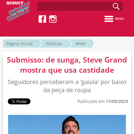
MENU
Página Inicial
Notícias
#Hot
Submisso: de sunga, Steve Grand
mostra que usa castidade
Seguidores perceberam a 'gaiola' por baixo
da peça de roupa
Publicado em
17/09/2023