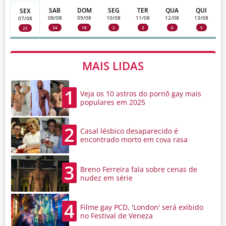
SAB
DOM
SEG
TER
QUA
QUI
SEX
08/08
09/08
10/08
11/08
12/08
13/08
07/08
34
18
2
3
6
5
25
MAIS LIDAS
1
Veja os 10 astros do pornô gay mais
populares em 2025
2
Casal lésbico desaparecido é
encontrado morto em cova rasa
3
Breno Ferreira fala sobre cenas de
nudez em série
4
Filme gay PCD, 'London' será exibido
no Festival de Veneza