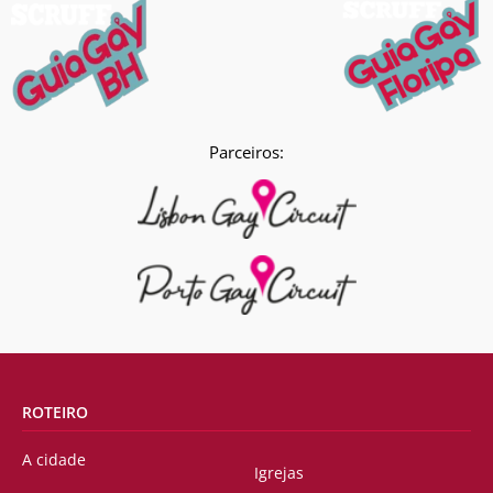
Parceiros:
ROTEIRO
A cidade
Igrejas