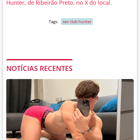
Hunter, de Ribeirão Preto, no X do local
.
Tags:
sex club hunter
NOTÍCIAS RECENTES