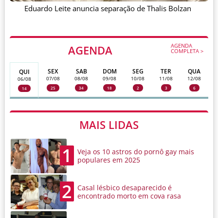
Eduardo Leite anuncia separação de Thalis Bolzan
AGENDA
AGENDA
COMPLETA >
SEX
SAB
DOM
SEG
TER
QUA
QUI
07/08
08/08
09/08
10/08
11/08
12/08
06/08
25
34
18
2
3
6
14
MAIS LIDAS
1
Veja os 10 astros do pornô gay mais
populares em 2025
2
Casal lésbico desaparecido é
encontrado morto em cova rasa