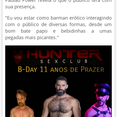
Paulão Power revela o que o público terá com
sua presença.
"Eu vou estar como barman erótico interagindo
com o público de diversas formas, desde um
bom bate papo e bebidinhas a umas
pegadas mais picantes."