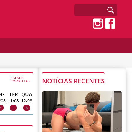
AGENDA
NOTÍCIAS RECENTES
COMPLETA >
EG
TER
QUA
/08
11/08
12/08
2
3
6