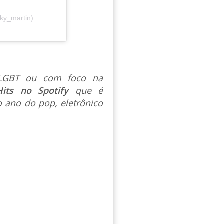
cky_martin)
s LGBT ou com foco na
Hits no Spotify
que é
 ano do pop, eletrônico