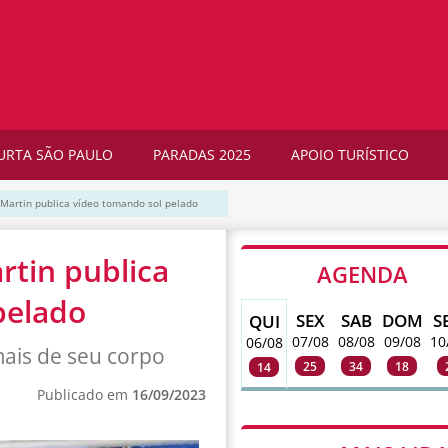
URTA SÃO PAULO
PARADAS 2025
APOIO TURÍSTICO
Martin publica vídeo tomando sol pelado
tin publica
AGENDA
pelado
SEX
SAB
DOM
S
QUI
07/08
08/08
09/08
10
06/08
mais de seu corpo
25
34
18
14
Publicado em
16/09/2023