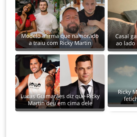
Modelo afirma que namorado
Casal ga
a traiu com Ricky Martin
ao lado
Ricky M
Lucas Guimarães diz que Ricky
fetic
Martin deu em cima dele