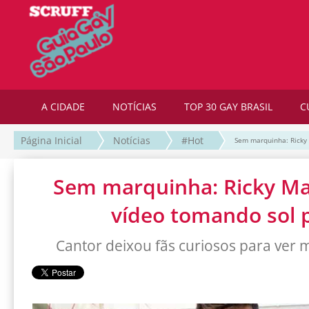
A CIDADE
NOTÍCIAS
TOP 30 GAY BRASIL
C
Página Inicial
Notícias
#Hot
Sem marquinha: Ricky 
Sem marquinha: Ricky Mar
vídeo tomando sol 
Cantor deixou fãs curiosos para ver 