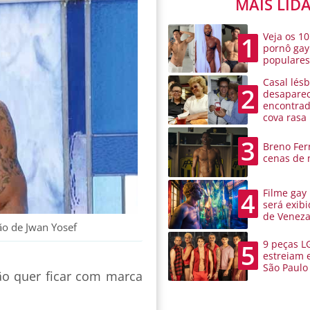
MAIS LID
Veja os 10
1
pornô gay
populare
Casal lésb
2
desaparec
encontra
cova rasa
3
Breno Ferr
cenas de 
Filme gay
4
será exibi
de Venez
ão de Jwan Yosef
9 peças L
5
estreiam 
São Paulo
ão quer ficar com marca