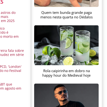
AS
Quem tem bunda grande paga
 astros do
 mais
menos nesta quarta no Dédalos
s em 2025
ico
ido é
do morto em
eira fala sobre
nudez em série
 PCD, 'London'
Rola caipirinha em dobro na
do no Festival
a
happy hour do Medieval hoje
GBT que
em agosto em