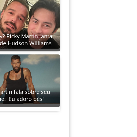
y? Ricky Martin janta
 de Hudson Williams
artin fala sobre seu
he: 'Eu adoro pés'